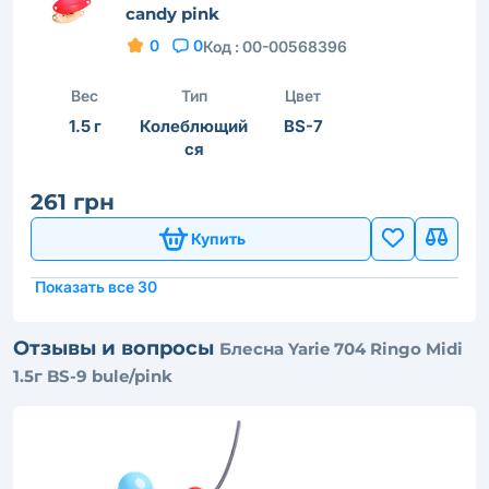
candy pink
0
0
Код :
00-00568396
Вес
Тип
Цвет
1.5 г
Колеблющий
BS-7
ся
261 грн
Купить
Показать все 30
Отзывы и вопросы
Блесна Yarie 704 Ringo Midi
1.5г BS-9 bule/pink