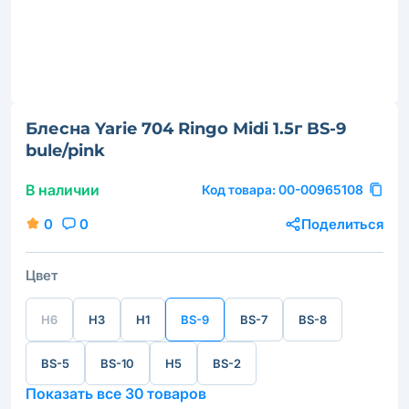
Блесна Yarie 704 Ringo Midi 1.5г BS-9
bule/pink
В наличии
Код товара:
00-00965108
0
0
Поделиться
Цвет
H6
H3
H1
BS-9
BS-7
BS-8
BS-5
BS-10
H5
BS-2
Показать все 30 товаров