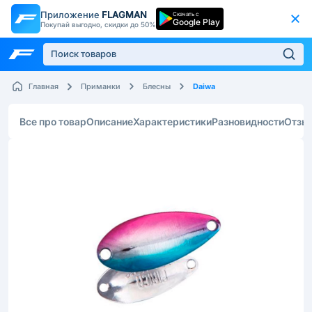
Приложение
FLAGMAN
Скачать с
Google Play
Покупай выгодно, скидки до 50%
Daiwa
Главная
Приманки
Блесны
Все про товар
Описание
Характеристики
Разновидности
Отзы