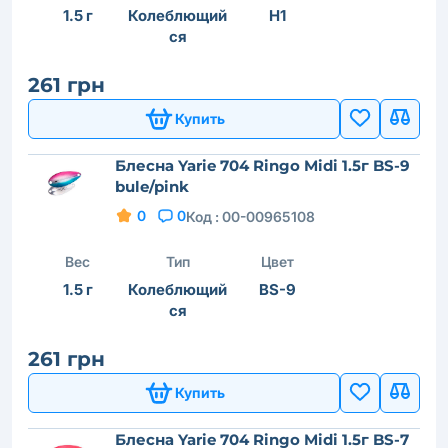
1.5 г
Колеблющий
H1
ся
261 грн
Купить
Блесна Yarie 704 Ringo Midi 1.5г BS-9
bule/pink
0
0
Код :
00-00965108
Вес
Тип
Цвет
1.5 г
Колеблющий
BS-9
ся
261 грн
Купить
Блесна Yarie 704 Ringo Midi 1.5г BS-7