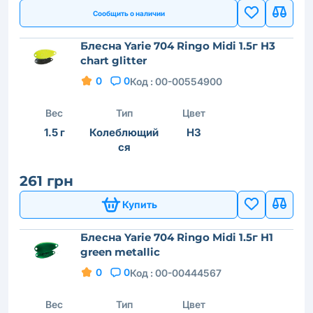
Сообщить о наличии
Блесна Yarie 704 Ringo Midi 1.5г H3
chart glitter
0
0
Код :
00-00554900
Вес
Тип
Цвет
1.5 г
Колеблющий
H3
ся
261 грн
Купить
Блесна Yarie 704 Ringo Midi 1.5г H1
green metallic
0
0
Код :
00-00444567
Вес
Тип
Цвет