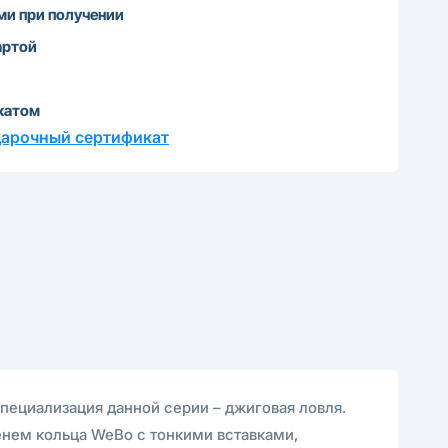
и при получении
артой
катом
дарочный сертификат
пециализация данной серии – джиговая ловля.
енем кольца WeBo с тонкими вставками,