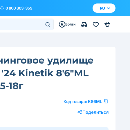
0 800 303-355
RU
Войти
нинговое удилище
 '24 Kinetik 8'6"ML
5-18г
Код товара:
K86ML
Поделиться