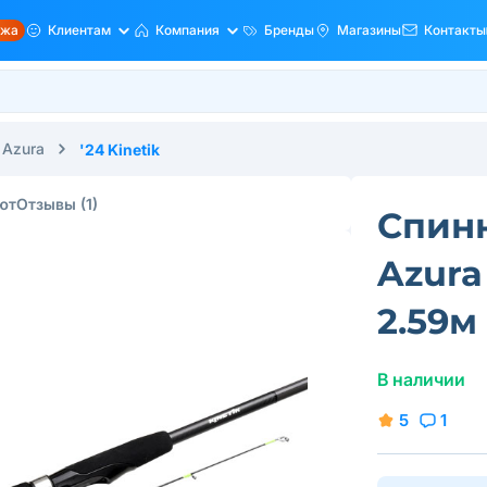
ажа
Клиентам
Компания
Бренды
Магазины
Контакты
Azura
'24 Kinetik
ют
Отзывы
(1)
Спин
Azura
2.59м 
В наличии
5
1