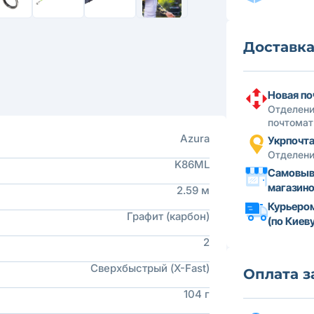
Доставк
Новая по
Отделени
почтомат
Azura
Укрпочт
Отделени
K86ML
Самовыв
магазин
2.59 м
Курьеро
Графит (карбон)
(по Киеву
2
Сверхбыстрый (X-Fast)
Оплата з
104 г