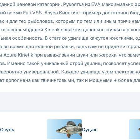
анной ценовой категории. Рукоятка из EVA максимально э
й всеми Fuji VSS. Азура Кинетик – пример достаточно бю
ак и для тех рыболовов, которым по тем или иным причинам
тью всех моделей Kinetik является довольно живая вершин
ьная особенность. В статике удилища кажутся жёсткими, од
но во время длительной рыбалки, ведь вам не придётся при
м Azura Kinetik при вываживании щуки или жереха, что за
ов. Именно такой уникальный строй удилищ позволяет успе
 невероятно универсальной. Каждое удилище укомплектован
ет дополнена как твичинговыми, так и мощными + более д
Окунь
Судак