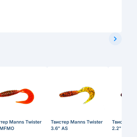
тер Manns Twister
Твистер Manns Twister
Твистер Ma
" MFMO
3.6" AS
2.2" EG