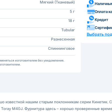
Мягкий (Тканевый)
Наличным
5 г
Оплата к
Кредит
18 г
Сертифи
Tubular
Выбрать по
Разнесенная
Спиннинговое
зменяться изготовителем без уведомления.
зготовителем.
рошо известной нашим старым поклонникам серии Кинетик. С
 Toray M40J. Фурнитура здесь – хорошо проверенные врем