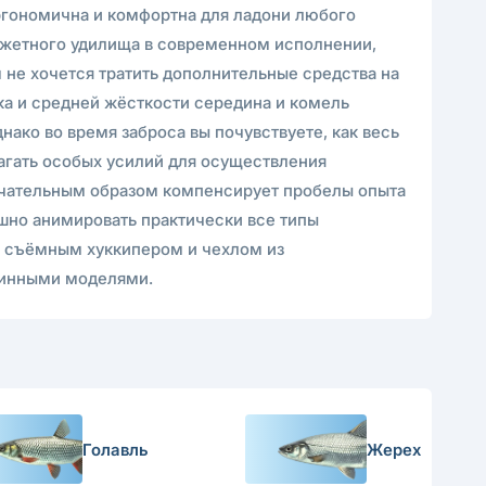
ргономична и комфортна для ладони любого
джетного удилища в современном исполнении,
 не хочется тратить дополнительные средства на
ка и средней жёсткости середина и комель
нако во время заброса вы почувствуете, как весь
лагать особых усилий для осуществления
мечательным образом компенсирует пробелы опыта
шно анимировать практически все типы
о съёмным хуккипером и чехлом из
линными моделями.
Голавль
Жерех