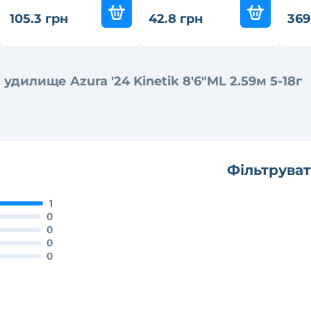
105.3 грн
42.8 грн
369
дилище Azura '24 Kinetik 8'6"ML 2.59м 5-18г
Фільтруват
1
0
0
0
0