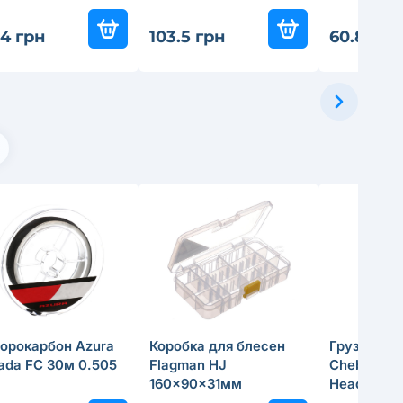
.4 грн
103.5 грн
60.8 грн
орокарбон Azura
Коробка для блесен
Грузило F
ada FC 30м 0.505
Flagman HJ
Cheburash
160x90x31мм
Head Silver