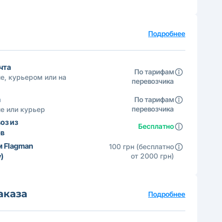
а
Подробнее
чта
По тарифам
е, курьером или на
перевозчика
а
По тарифам
перевозчика
е или курьер
оз из
Бесплатно
ов
м Flagman
100 грн (бесплатно
)
от 2000 грн)
аказа
Подробнее