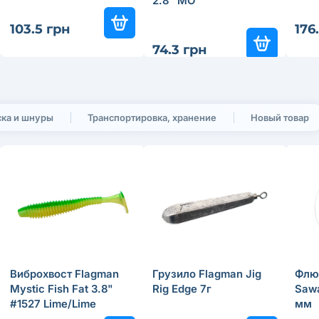
2.8" MO
103.5 грн
176
74.3 грн
ка и шнуры
Транспортировка, хранение
Новый товар
Виброхвост Flagman
Грузило Flagman Jig
Флю
Mystic Fish Fat 3.8"
Rig Edge 7г
Saw
#1527 Lime/Lime
мм
Chartreuse