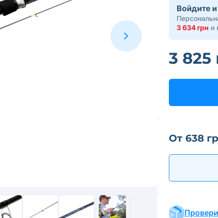
Войдите и
Персональна
3 634 грн
и 
3 825
От 638 г
Провери