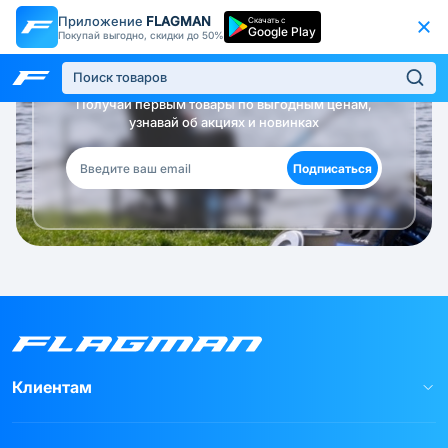
Приложение
FLAGMAN
Скачать с
Google Play
Покупай выгодно, скидки до 50%
Будь в курсе!
Получай первым товары по выгодным ценам,
узнавай об акциях и новинках
Подписаться
Клиентам