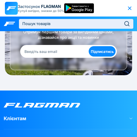
Застосунок
FLAGMAN
Завантажити з
Google Play
Купуй вигідно, знижки до 50%
Будь в курсі!
Отримуй першим товари за вигідними цінами,
дізнавайся про акції та новинки
Підписатись
Клієнтам