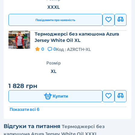
XXXL
Повідомити про наявність
Термоджерсі без капюшона Azura
Jersey White Oil XL
0
0
Код :
AZRCTH-XL
Розмір
XL
1 828 грн
Купити
Показати всі 6
Відгуки та питання
Термоджерсі без
капюшона Azura Jersey White Oil XXXL