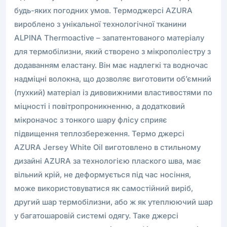
будь-яких погодних умов. Термоджерсі AZURA
вироблено з унікальної технологічної тканини
ALPINA Thermoactive – запатентованого матеріалу
для термобілизни, який створено з мікрополіестру з
додаванням еластану. Він має надлегкі та водночас
надміцні волокна, що дозволяє виготовити об’ємний
(пухкий) матеріал із дивовижними властивостями по
міцності і повітропроникненню, а додатковий
мікроначос з тонкого шару флісу сприяє
підвищення теплозбереження. Термо джерсі
AZURA Jersey White Oil виготовлено в стильному
дизайні AZURA за технологією плаского шва, має
вільний крій, не деформується під час носіння,
може використовуватися як самостійний виріб,
другий шар термобілизни, або ж як утеплюючий шар
у багатошаровій системі одягу. Таке джерсі