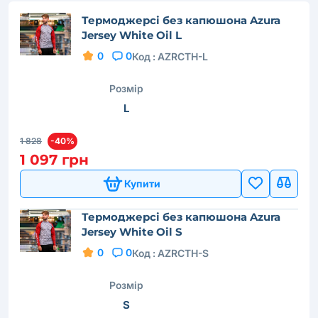
Термоджерсі без капюшона Azura
Jersey White Oil L
0
0
Код :
AZRCTH-L
Розмір
L
1 828
-40%
1 097 грн
Купити
Термоджерсі без капюшона Azura
Jersey White Oil S
0
0
Код :
AZRCTH-S
Розмір
S