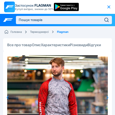
Застосунок
FLAGMAN
Завантажити з
Google Play
Купуй вигідно, знижки до 50%
Flagman
Головна
Термоджерсі
Все про товар
Опис
Характеристики
Різновиди
Відгуки