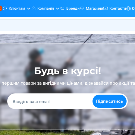
ж
Клієнтам
Компанія
Бренди
Магазини
Контакти
0
Будь в курсі!
першим товари за вигідними цінами, дізнавайся про акції т
Підписатись