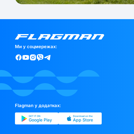
Ми у соцмережах:
Flagman у додатках:
GET IT ON
Download on the
Google Play
App Store