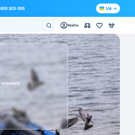
 800 303-355
UA
Увійти
а новинки