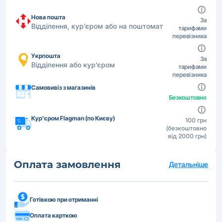
Нова пошта
За
Відділення, кур’єром або на поштомат
тарифами
перевізника
Укрпошта
За
Відділення або кур’єром
тарифами
перевізника
Самовивіз з магазинів
Безкоштовно
Кур'єром Flagman (по Києву)
100 грн
(безкоштовно
від 2000 грн)
Оплата замовлення
Детальніше
Готівкою при отриманні
Оплата карткою