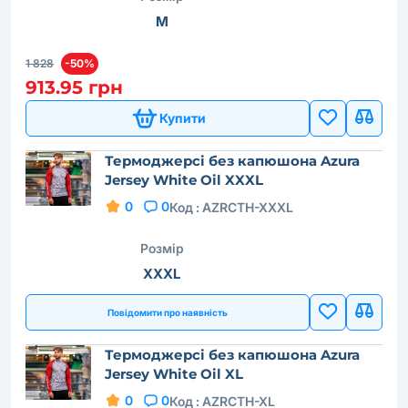
M
1 828
-50%
913.95 грн
Купити
Термоджерсі без капюшона Azura
Jersey White Oil XXXL
0
0
Код :
AZRCTH-XXXL
Розмір
XXXL
Повідомити про наявність
Термоджерсі без капюшона Azura
Jersey White Oil XL
0
0
Код :
AZRCTH-XL