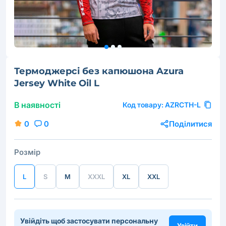
Термоджерсі без капюшона Azura
Jersey White Oil L
В наявності
Код товару:
AZRCTH-L
0
0
Поділитися
Розмір
L
S
M
XXXL
XL
XXL
Увійдіть щоб застосувати персональну
Увійти