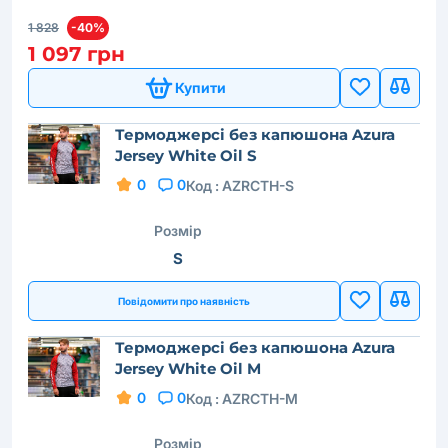
1 828
-40%
1 097 грн
Купити
Термоджерсі без капюшона Azura
Jersey White Oil S
0
0
Код :
AZRCTH-S
Розмір
S
Повідомити про наявність
Термоджерсі без капюшона Azura
Jersey White Oil M
0
0
Код :
AZRCTH-M
Розмір