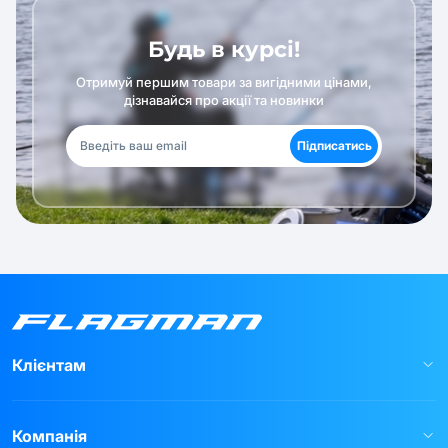
Будь в курсі!
Отримуй першим товари за вигідними цінами,
дізнавайся про акції та новинки
Підписатись
Клієнтам
Компанія