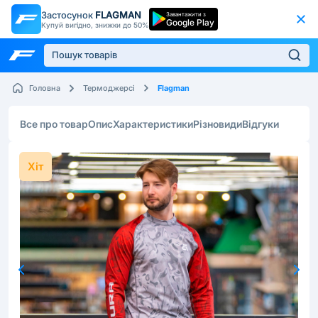
Застосунок
FLAGMAN
Завантажити з
Google Play
Купуй вигідно, знижки до 50%
Flagman
Головна
Термоджерсі
Все про товар
Опис
Характеристики
Різновиди
Відгуки
Хіт