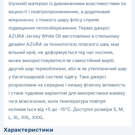
(пухкий) матеріал із дивовижними властивостями по
міцності і повітропроникненню, а додатковий
мікроначос з тонкого шару флісу сприяє
підвищення теплозбереження. Термо джерсі
AZURA Jersey White Oil виготовлено в стильному
дизайні AZURA за технологією плаского шва, має
вільний крій, не деформується під час носіння,
може використовуватися як самостійний виріб,
другий шар термобілизни, або ж як утеплюючий шар
у багатошаровій системі одягу. Таке джерсі
розраховане на середню і низьку фізичну активність
і стане чудовим варіантом для використання взимку
чи в міжсезоння, коли температура повітря
коливається від +5 до -15°С. Доступні розміри S, M,
L, XL, XXL, XXXL.
Характеристики