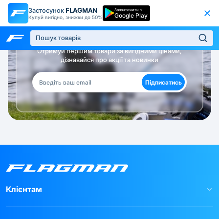
Застосунок
FLAGMAN
Завантажити з
Google Play
Купуй вигідно, знижки до 50%
Будь в курсі!
Отримуй першим товари за вигідними цінами,
дізнавайся про акції та новинки
Підписатись
Клієнтам