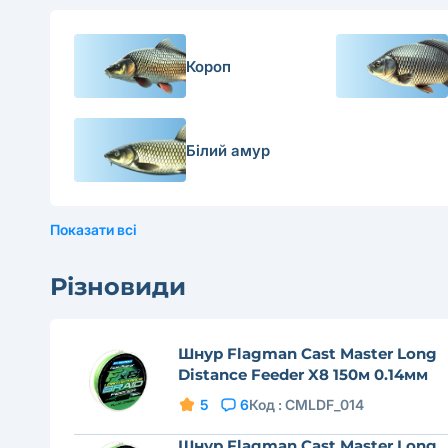
Короп
Білий амур
Показати всі
Різновиди
Шнур Flagman Cast Master Long
Distance Feeder X8 150м 0.14мм
5
6
Код :
CMLDF_014
Шнур Flagman Cast Master Long