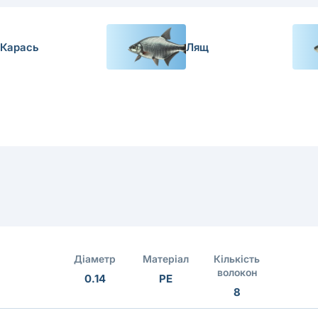
Карась
Лящ
Діаметр
Матеріал
Кількість
волокон
0.14
PE
8