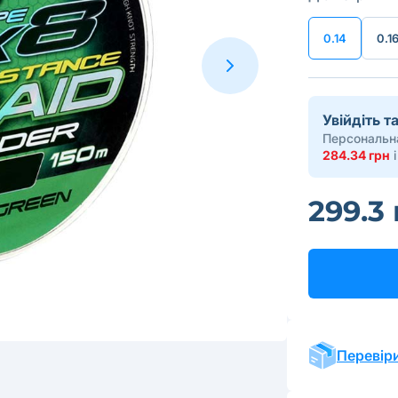
0.14
0.1
Увійдіть 
Персональна
284.34 грн
і
299.3
Перевіри