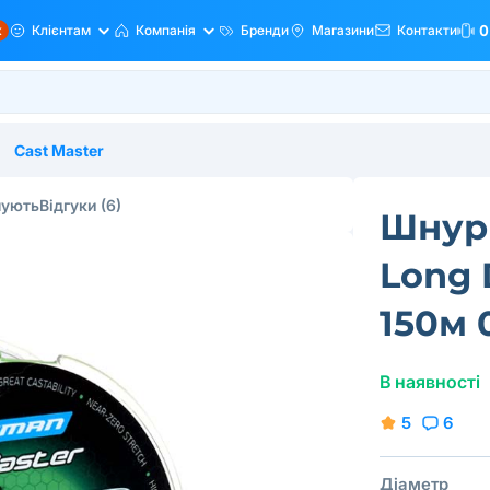
ж
Клієнтам
Компанія
Бренди
Магазини
Контакти
0
Cast Master
пують
Відгуки
(6)
Шнур 
Long 
150м 
В наявності
5
6
Діаметр