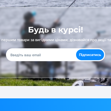
Будь в курсі!
першим товари за вигідними цінами, дізнавайся про акції т
Підписатись