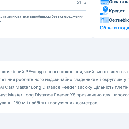
Оплата к
21 lb
Кредит
ожуть змінюватися виробником без попередження.
Сертифі
м.
Обрати пода
исокоякісний PE-шнур нового покоління, який виготовлено з
етіння роблять його надзвичайно гладеньким і округлим у п
м Cast Master Long Distance Feeder високу щільність плеті
Cast Master Long Distance Feeder X8 призначено для широко
уванні 150 м і найбільш популярних діаметрах.