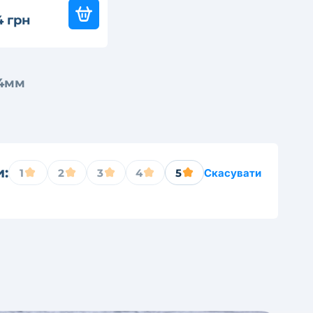
4 грн
14мм
и:
1
2
3
4
5
Скасувати