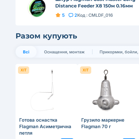
Distance Feeder X8 150м 0.16мм
5
2
Код :
CMLDF_016
Разом купують
Всі
Оснащення, монтаж
Прикормки, бойли,
ХІТ
ХІТ
Готова оснастка
Грузило маркерне
Flagman Асиметрична
Flagman 70 г
петля