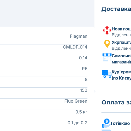
Доставк
Нова по
Відділен
Flagman
Укрпошт
CMLDF_014
Відділен
Самовиві
0.14
магазині
PE
Кур'єром
(по Києву
8
150
Fluo Green
Оплата 
9.5 кг
0.1 до 0.2
Готівкою