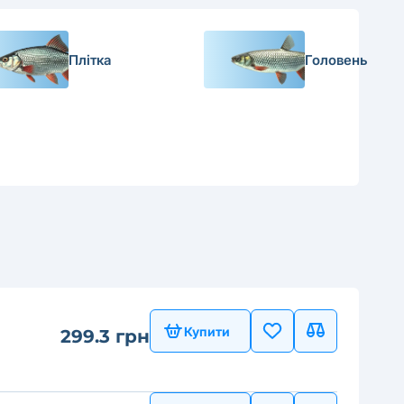
Плітка
Головень
Купити
299.3 грн