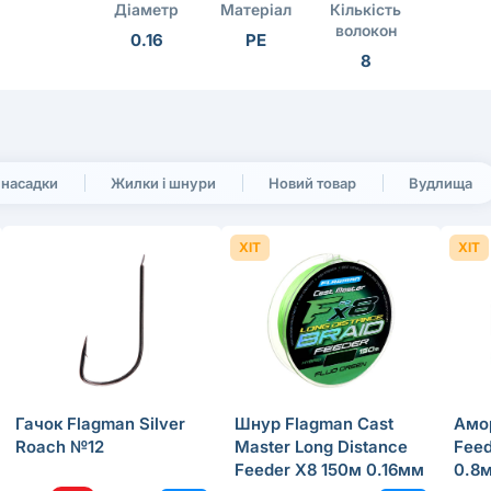
Діаметр
Матеріал
Кількість
волокон
0.16
PE
8
 насадки
Жилки і шнури
Новий товар
Вудлища
ХІТ
ХІТ
Гачок Flagman Silver
Шнур Flagman Cast
Амо
Roach №12
Master Long Distance
Feed
Feeder X8 150м 0.16мм
0.8