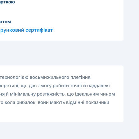
арткою
катом
рунковий сертифікат
а технологією восьмижильного плетіння.
еретині, що дає змогу робити точні й наддалекі
ння й мінімальну розтяжність, що ідеальним чином
го кола рибалок, вони мають відмінні показники