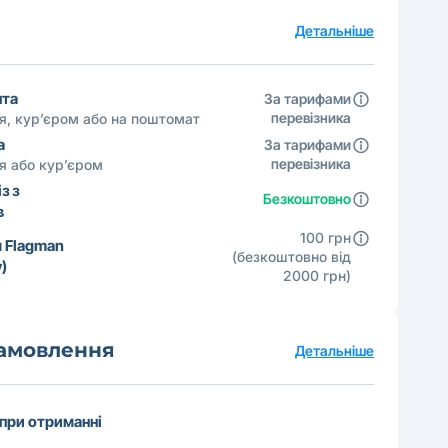
а
Детальніше
шта
За тарифами
перевізника
ня, кур’єром або на поштомат
а
За тарифами
перевізника
ня або кур’єром
з з
Безкоштовно
в
100 грн
 Flagman
(безкоштовно від
)
2000 грн)
замовлення
Детальніше
 при отриманні