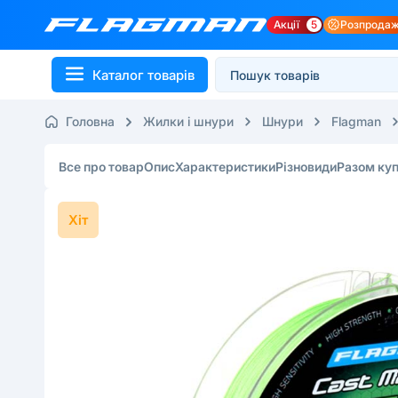
Акції
5
Розпрода
Каталог товарів
Головна
Жилки і шнури
Шнури
Flagman
Все про товар
Опис
Характеристики
Різновиди
Разом ку
Хіт