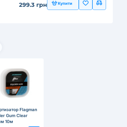
Купити
299.3 грн
ртизатор Flagman
er Gum Clear
мм 10м