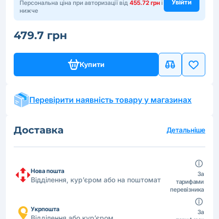
Увійти
Персональна ціна при авторизації від
455.72 грн
і
нижче
479.7 грн
Купити
Перевірити наявність товару у магазинах
Доставка
Детальніше
Нова пошта
За
Відділення, кур’єром або на поштомат
тарифами
перевізника
Укрпошта
За
Відділення або кур’єром