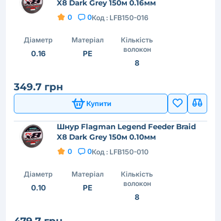
X8 Dark Grey 150м 0.16мм
0
0
Код :
LFB150-016
Діаметр
Матеріал
Кількість
волокон
0.16
PE
8
349.7 грн
Купити
Шнур Flagman Legend Feeder Braid
X8 Dark Grey 150м 0.10мм
0
0
Код :
LFB150-010
Діаметр
Матеріал
Кількість
волокон
0.10
PE
8
479.7 грн