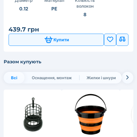
Діаметр
Матеріал
Кількість
волокон
0.12
PE
8
439.7 грн
Купити
Разом купують
Всі
Оснащення, монтаж
Жилки і шнури
Інв