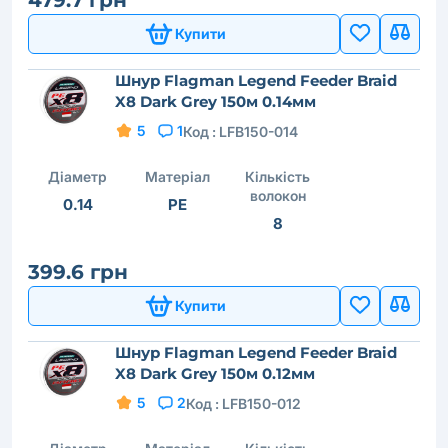
Купити
Шнур Flagman Legend Feeder Braid
X8 Dark Grey 150м 0.14мм
5
1
Код :
LFB150-014
Діаметр
Матеріал
Кількість
волокон
0.14
PE
8
399.6 грн
Купити
Шнур Flagman Legend Feeder Braid
X8 Dark Grey 150м 0.12мм
5
2
Код :
LFB150-012