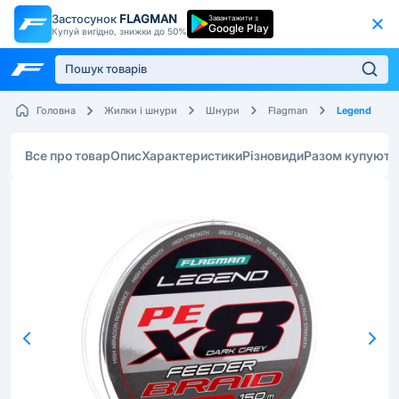
Застосунок
FLAGMAN
Завантажити з
Google Play
Купуй вигідно, знижки до 50%
Legend
Головна
Жилки і шнури
Шнури
Flagman
Все про товар
Опис
Характеристики
Різновиди
Разом купують