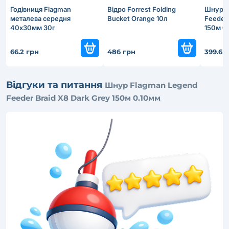
Годівниця Flagman
Відро Forrest Folding
Шнур F
металева середня
Bucket Orange 10л
Feeder 
40х30мм 30г
150м 0
66.2 грн
486 грн
399.6 
Відгуки та питання
Шнур Flagman Legend
Feeder Braid X8 Dark Grey 150м 0.10мм