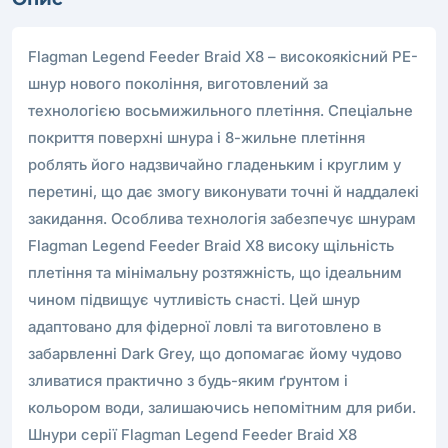
Flagman Legend Feeder Braid X8 – високоякісний PE-
шнур нового покоління, виготовлений за
технологією восьмижильного плетіння. Спеціальне
покриття поверхні шнура і 8-жильне плетіння
роблять його надзвичайно гладеньким і круглим у
перетині, що дає змогу виконувати точні й наддалекі
закидання. Особлива технологія забезпечує шнурам
Flagman Legend Feeder Braid X8 високу щільність
плетіння та мінімальну розтяжність, що ідеальним
чином підвищує чутливість снасті. Цей шнур
адаптовано для фідерної ловлі та виготовлено в
забарвленні Dark Grey, що допомагає йому чудово
зливатися практично з будь-яким ґрунтом і
кольором води, залишаючись непомітним для риби.
Шнури серії Flagman Legend Feeder Braid X8