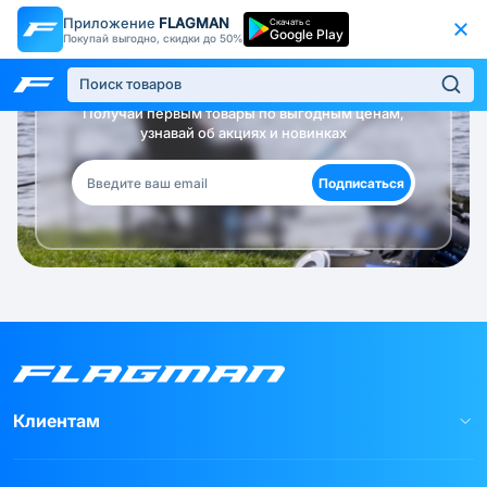
Приложение
FLAGMAN
Скачать с
Google Play
Покупай выгодно, скидки до 50%
Будь в курсе!
Получай первым товары по выгодным ценам,
узнавай об акциях и новинках
Подписаться
Клиентам