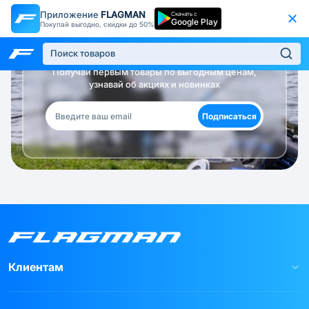
Приложение
FLAGMAN
Скачать с
Google Play
Покупай выгодно, скидки до 50%
Будь в курсе!
Получай первым товары по выгодным ценам,
узнавай об акциях и новинках
Подписаться
Клиентам