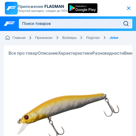
Приложение
FLAGMAN
Скачать с
Google Play
Покупай выгодно, скидки до 50%
Joker
Главная
Приманки
Воблеры
Flagman
Все про товар
Описание
Характеристики
Разновидности
Вмес