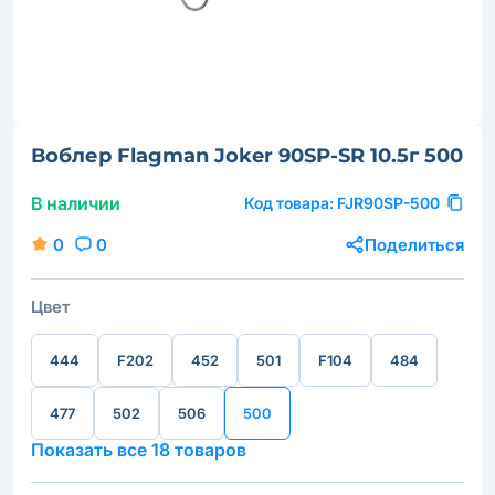
Воблер Flagman Joker 90SP-SR 10.5г 500
В наличии
Код товара:
FJR90SP-500
0
0
Поделиться
Цвет
444
F202
452
501
F104
484
477
502
506
500
Показать все 18 товаров