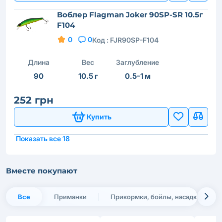
Воблер Flagman Joker 90SP-SR 10.5г
F104
0
0
Код :
FJR90SP-F104
Длина
Вес
Заглубление
90
10.5 г
0.5-1 м
252 грн
Купить
Показать все 18
Вместе покупают
Все
Приманки
Прикормки, бойлы, насадки