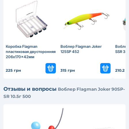
Коробка Flagman
Воблер Flagman Joker
Воблер 
пластиковая двусторонняя
125SP 452
SSR 35
206x170x42мм
225 грн
315 грн
210.2 
Отзывы и вопросы
Воблер Flagman Joker 90SP-
SR 10.5г 500