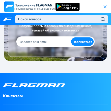
Приложение
FLAGMAN
Скачать с
Google Play
Покупай выгодно, скидки до 50%
Будь в курсе!
Получай первым товары по выгодным ценам,
узнавай об акциях и новинках
Подписаться
Клиентам