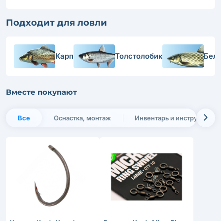
Подходит для ловли
Карп
Толстолобик
Бел
Вместе покупают
Все
Оснастка, монтаж
Инвентарь и инструменты