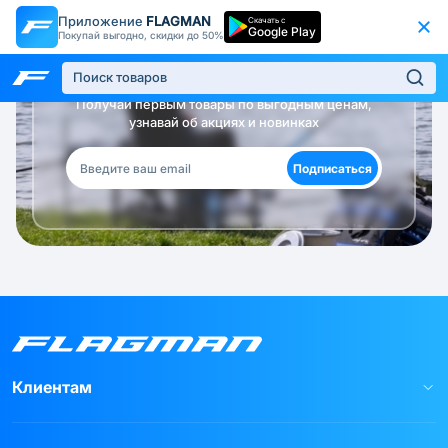
Приложение
FLAGMAN
Скачать с
Google Play
Покупай выгодно, скидки до 50%
Будь в курсе!
Получай первым товары по выгодным ценам,
узнавай об акциях и новинках
Подписаться
Клиентам