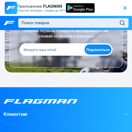
Приложение
FLAGMAN
Скачать с
Google Play
Покупай выгодно, скидки до 50%
Будь в курсе!
Получай первым товары по выгодным ценам,
узнавай об акциях и новинках
Подписаться
Клиентам