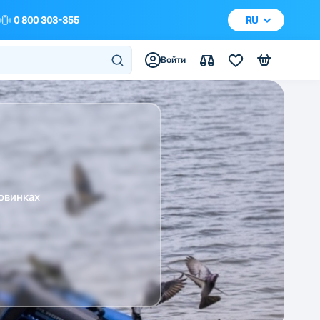
0 800 303-355
RU
Войти
овинках