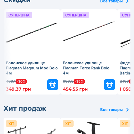
Все товары
СУПЕРЦІНА
СУПЕРЦІНА
СУПЕР
Болонское удилище
Болонское удилище
Фидерн
Flagman Magnum Mod Bolo
Flagman Force Rank Bolo
Flagma
4м
4м
Baiting
499.1
699.3
2 100
-30%
-35%
-
349.37 грн
454.55 грн
1 050 
Хит продаж
Все товары
ХІТ
ХІТ
ХІТ