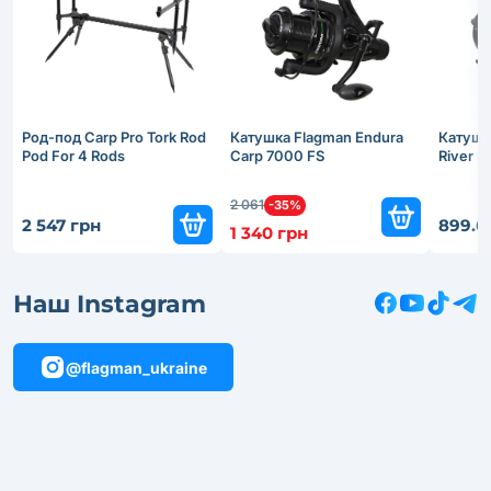
Род-под Carp Pro Tork Rod
Катушка Flagman Endura
Катушк
Pod For 4 Rods
Carp 7000 FS
River 
2 061
-35%
2 547 грн
899.6
1 340 грн
Наш Instagram
@flagman_ukraine