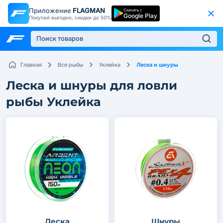
Приложение
FLAGMAN
Скачать с
Google Play
Покупай выгодно, скидки до 50%
Леска и шнуры
Главная
Все рыбы
Уклейка
Леска и шнуры для ловли
рыбы Уклейка
Леска
Шнуры