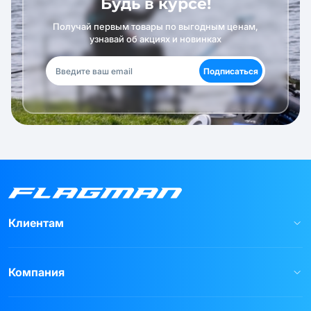
Будь в курсе!
Получай первым товары по выгодным ценам,
узнавай об акциях и новинках
Подписаться
Клиентам
Компания