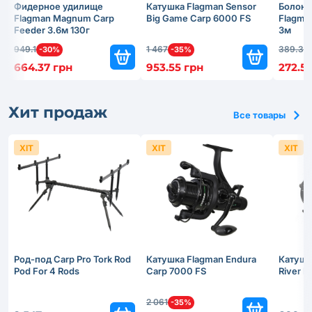
Фидерное удилище
Катушка Flagman Sensor
Болонс
Flagman Magnum Carp
Big Game Carp 6000 FS
Flagma
Feeder 3.6м 130г
3м
949.1
1 467
389.3
-30%
-35%
-
664.37 грн
953.55 грн
272.51
Хит продаж
Все товары
ХІТ
ХІТ
ХІТ
Род-под Carp Pro Tork Rod
Катушка Flagman Endura
Катушк
Pod For 4 Rods
Carp 7000 FS
River 
2 061
-35%