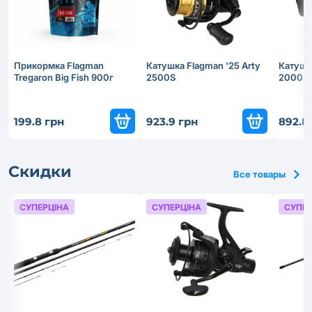
Прикормка Flagman
Катушка Flagman '25 Arty
Катушка
Tregaron Big Fish 900г
2500S
2000S
199.8 грн
923.9 грн
892.8
Скидки
Все товары
СУПЕРЦІНА
СУПЕРЦІНА
СУПЕР