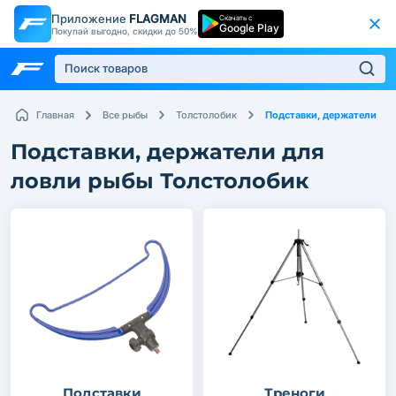
Приложение
FLAGMAN
Скачать с
Google Play
Покупай выгодно, скидки до 50%
Подставки, держатели
Главная
Все рыбы
Толстолобик
Подставки, держатели для
ловли рыбы Толстолобик
Подставки
Треноги