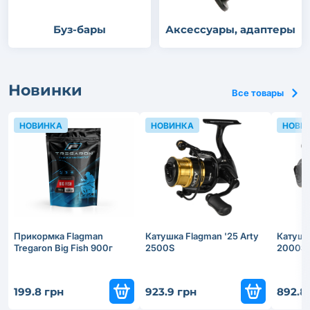
Буз-бары
Аксессуары, адаптеры
Новинки
Все товары
НОВИНКА
НОВИНКА
НОВИ
Прикормка Flagman
Катушка Flagman '25 Arty
Катушка
Tregaron Big Fish 900г
2500S
2000S
199.8 грн
923.9 грн
892.8