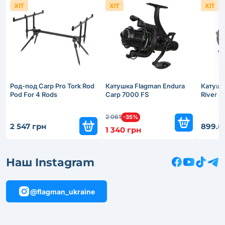
ХІТ
ХІТ
ХІТ
Род-под Carp Pro Tork Rod
Катушка Flagman Endura
Катушк
Pod For 4 Rods
Carp 7000 FS
River 
2 061
-35%
2 547 грн
899.6
1 340 грн
Наш Instagram
@flagman_ukraine