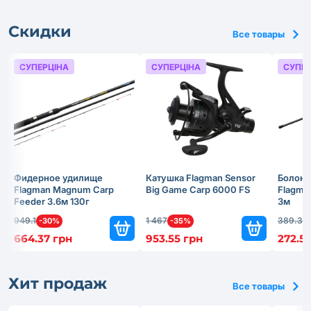
Скидки
Все товары
СУПЕРЦІНА
СУПЕРЦІНА
СУПЕР
Фидерное удилище
Катушка Flagman Sensor
Болонс
Flagman Magnum Carp
Big Game Carp 6000 FS
Flagma
Feeder 3.6м 130г
3м
949.1
1 467
389.3
-30%
-35%
-
664.37 грн
953.55 грн
272.51
Хит продаж
Все товары