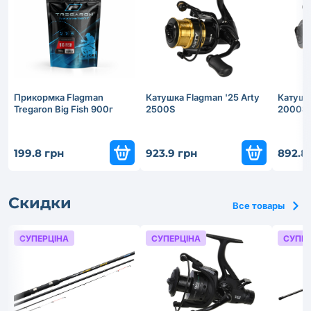
Прикормка Flagman
Катушка Flagman '25 Arty
Катушка
Tregaron Big Fish 900г
2500S
2000S
199.8 грн
923.9 грн
892.8
Скидки
Все товары
СУПЕРЦІНА
СУПЕРЦІНА
СУПЕР