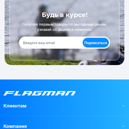
Будь в курсе!
Получай первым товары по выгодным ценам,
узнавай об акциях и новинках
Подписаться
Клиентам
Компания