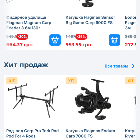
Фидерное удилище
Катушка Flagman Sensor
Болонс
Flagman Magnum Carp
Big Game Carp 6000 FS
Flagma
Feeder 3.6м 130г
3м
949.1
1 467
389.3
-30%
-35%
-
664.37 грн
953.55 грн
272.51
Хит продаж
Все товары
ХІТ
ХІТ
ХІТ
Род-под Carp Pro Tork Rod
Катушка Flagman Endura
Катушк
Pod For 4 Rods
Carp 7000 FS
River 