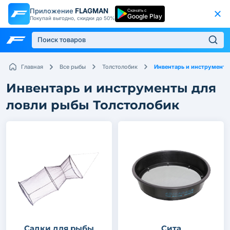
Приложение
FLAGMAN
Скачать с
Google Play
Покупай выгодно, скидки до 50%
Инвентарь и инструмент
Главная
Все рыбы
Толстолобик
Инвентарь и инструменты для
ловли рыбы Толстолобик
Садки для рыбы
Сита