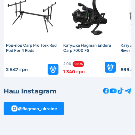
Род-под Carp Pro Tork Rod
Катушка Flagman Endura
Катушк
Pod For 4 Rods
Carp 7000 FS
River 
2 061
-35%
2 547 грн
899.6
1 340 грн
Наш Instagram
@flagman_ukraine