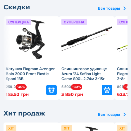
Скидки
Все товары
СУПЕРЦІНА
СУПЕРЦІНА
СУПЕР
Катушка Flagman Avenger
Спиннинговое удилище
Спинни
Bolo 2000 Front Plastic
Azura '24 Safina Light
Flagma
Spool 1BB
Game S90L 2.74м 3-15г
2-8г
259.2
5 500
891
-40%
-30%
-30
155.52 грн
3 850 грн
623.7
Хит продаж
Все товары
ХІТ
ХІТ
ХІТ