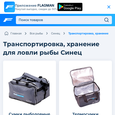
Приложение
FLAGMAN
Скачать с
Google Play
Покупай выгодно, скидки до 50%
Транспортировка, хранение
Главная
Все рыбы
Синец
Транспортировка, хранение
для ловли рыбы Синец
Сумки рыболовные
Термосумки