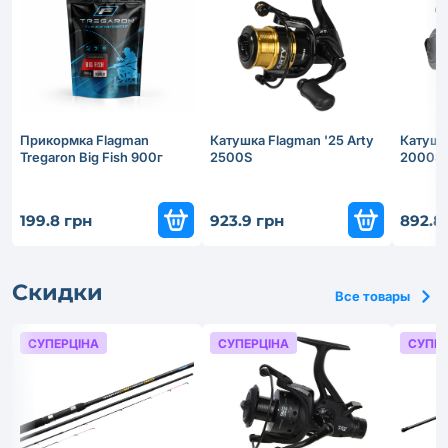
Прикормка Flagman
Катушка Flagman '25 Arty
Катушка
Tregaron Big Fish 900г
2500S
2000S
199.8 грн
923.9 грн
892.8
Скидки
Все товары
СУПЕРЦІНА
СУПЕРЦІНА
СУПЕР