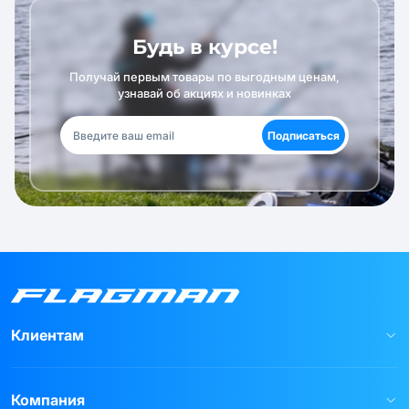
Будь в курсе!
Получай первым товары по выгодным ценам,
узнавай об акциях и новинках
Подписаться
Клиентам
Компания