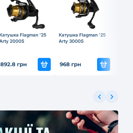
Катушка Flagman '25
Катушка Flagman '25
Прико
Arty 2000S
Arty 3000S
Tregar
Skimm
892.8 грн
968 грн
199.8
ЕРЦІНА