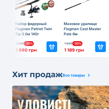
Набор фидерный
Маховое удилище
Flagman Patriot Twin
Flagman Cast Master
Tip 3.6м 140г
Pole 6м
2 350
-20%
1 699
-30%
1 880 грн
1 189 грн
Хит продаж
Все товары