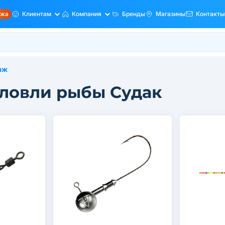
ажа
Клиентам
Компания
Бренды
Магазины
Контакты
аж
 ловли рыбы Судак