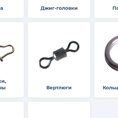
ла
Джиг-головки
П
ки,
ны
Вертлюги
Кольц