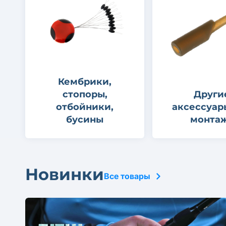
Кембрики,
стопоры,
Други
отбойники,
аксессуар
бусины
монта
Новинки
Все товары