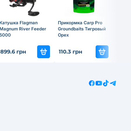
Катушка Flagman
Прикормка Carp Pro
Спинн
Magnum River Feeder
Groundbaits Тигровый
удили
5000
Орех
Tactic
837
-3
899.6 грн
110.3 грн
585.