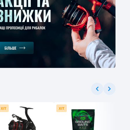
ерное удилище
gman Magnum Carp
er 3.6м 130г
1
-30%
.37 грн
ХІТ
ХІТ
ХІТ