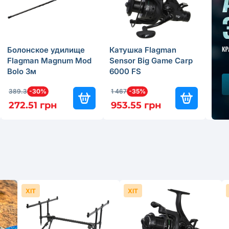
Болонское удилище
Катушка Flagman
Фид
Flagman Magnum Mod
Sensor Big Game Carp
Fla
Bolo 3м
6000 FS
Feed
389.3
-30%
1 467
-35%
949.
272.51 грн
953.55 грн
664
ХІТ
ХІТ