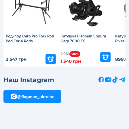
Род-под Carp Pro Tork Rod
Катушка Flagman Endura
Катушк
Pod For 4 Rods
Carp 7000 FS
River 
2 061
-35%
2 547 грн
899.6
1 340 грн
Наш Instagram
@flagman_ukraine