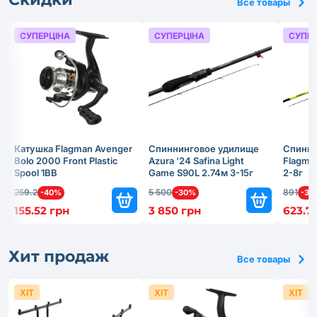
Все товары
СУПЕРЦІНА
СУПЕРЦІНА
СУПЕР
Катушка Flagman Avenger
Спиннинговое удилище
Спинни
Bolo 2000 Front Plastic
Azura '24 Safina Light
Flagma
Spool 1BB
Game S90L 2.74м 3-15г
2-8г
259.2
5 500
891
-40%
-30%
-30
155.52 грн
3 850 грн
623.7
Хит продаж
Все товары
ХІТ
ХІТ
ХІТ