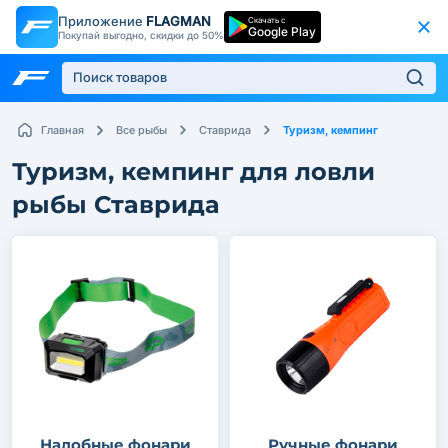
Приложение
FLAGMAN
Скачать с
Google Play
Покупай выгодно, скидки до 50%
Туризм, кемпинг
Главная
Все рыбы
Ставрида
Туризм, кемпинг для ловли
рыбы Ставрида
Налобные фонари
Ручные фонари