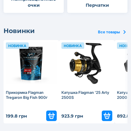
очки
Перчатки
Новинки
Все товары
НОВИНКА
НОВИНКА
НОВИ
Прикормка Flagman
Катушка Flagman '25 Arty
Катушка
Tregaron Big Fish 900г
2500S
2000S
199.8 грн
923.9 грн
892.8