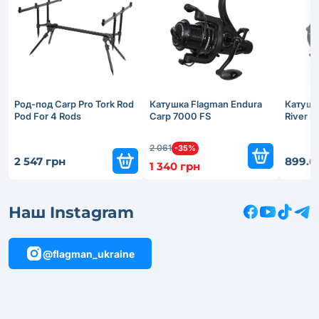
Род-под Carp Pro Tork Rod
Катушка Flagman Endura
Катушк
Pod For 4 Rods
Carp 7000 FS
River 
2 061
-35%
2 547 грн
899.6
1 340 грн
Наш Instagram
@flagman_ukraine