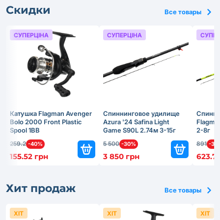
Скидки
Все товары
СУПЕРЦІНА
СУПЕРЦІНА
СУПЕР
Катушка Flagman Avenger
Спиннинговое удилище
Спинни
Bolo 2000 Front Plastic
Azura '24 Safina Light
Flagma
Spool 1BB
Game S90L 2.74м 3-15г
2-8г
259.2
5 500
891
-40%
-30%
-30
155.52 грн
3 850 грн
623.7
Хит продаж
Все товары
ХІТ
ХІТ
ХІТ