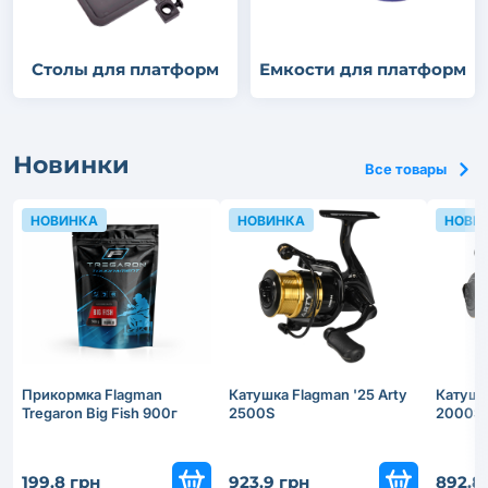
Столы для платформ
Емкости для платформ
Новинки
Все товары
НОВИНКА
НОВИНКА
НОВИ
Прикормка Flagman
Катушка Flagman '25 Arty
Катушка
Tregaron Big Fish 900г
2500S
2000S
199.8 грн
923.9 грн
892.8