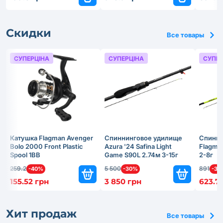
Скидки
Все товары
СУПЕРЦІНА
СУПЕРЦІНА
СУПЕР
Катушка Flagman Avenger
Спиннинговое удилище
Спинни
Bolo 2000 Front Plastic
Azura '24 Safina Light
Flagma
Spool 1BB
Game S90L 2.74м 3-15г
2-8г
259.2
5 500
891
-40%
-30%
-30
155.52 грн
3 850 грн
623.7
Хит продаж
Все товары