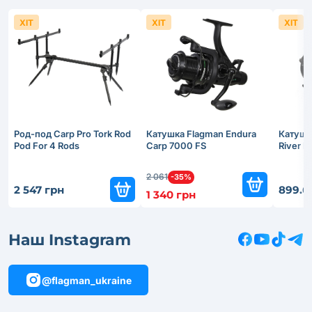
ХІТ
ХІТ
ХІТ
Род-под Carp Pro Tork Rod
Катушка Flagman Endura
Катушк
Pod For 4 Rods
Carp 7000 FS
River 
2 061
-35%
2 547 грн
899.6
1 340 грн
Наш Instagram
@flagman_ukraine