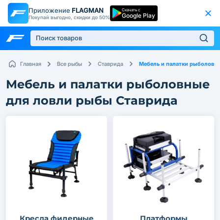
Приложение
FLAGMAN
Скачать с
Google Play
Покупай выгодно, скидки до 50%
Мебель и палатки рыболовн
Главная
Все рыбы
Ставрида
Мебель и палатки рыболовные
для ловли рыбы Ставрида
Кресла фидерные
Платформы