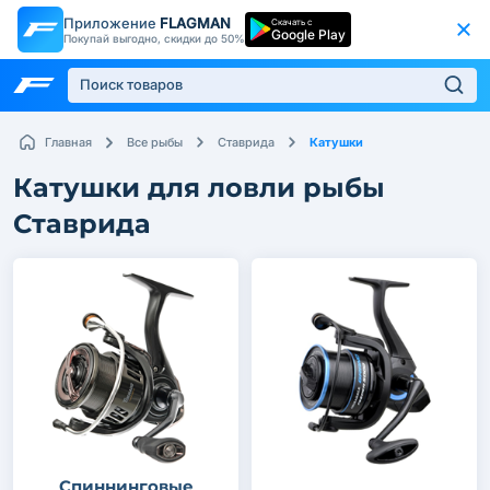
Приложение
FLAGMAN
Скачать с
Google Play
Покупай выгодно, скидки до 50%
Катушки
Главная
Все рыбы
Ставрида
Катушки для ловли рыбы
Ставрида
Спиннинговые