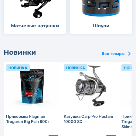
Матчевые катушки
Шпули
Новинки
Все товары
НОВИНКА
НОВИНКА
НОВИ
Прикормка Flagman
Катушка Carp Pro Hastam
Прикор
Tregaron Big Fish 900г
10000 SD
Tregar
Skimme