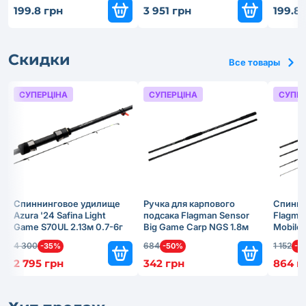
199.8 грн
3 951 грн
199.8 
Скидки
Все товары
СУПЕРЦІНА
СУПЕРЦІНА
СУПЕР
Спиннинговое удилище
Ручка для карпового
Спинни
Azura '24 Safina Light
подсака Flagman Sensor
Flagman
Game S70UL 2.13м 0.7-6г
Big Game Carp NGS 1.8м
Mobile 
4 300
684
1 152
-35%
-50%
-2
2 795 грн
342 грн
864 г