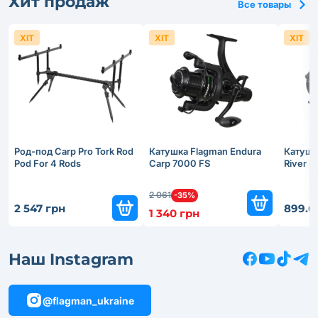
Хит продаж
Все товары
ХІТ
ХІТ
ХІТ
Род-под Carp Pro Tork Rod
Катушка Flagman Endura
Катушк
Pod For 4 Rods
Carp 7000 FS
River 
2 061
-35%
2 547 грн
899.6
1 340 грн
Наш Instagram
@flagman_ukraine