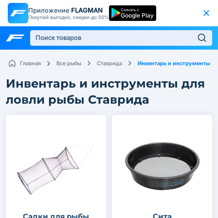
Приложение
FLAGMAN
Скачать с
Google Play
Покупай выгодно, скидки до 50%
Инвентарь и инструменты
Главная
Все рыбы
Ставрида
Инвентарь и инструменты для
ловли рыбы Ставрида
Садки для рыбы
Сита