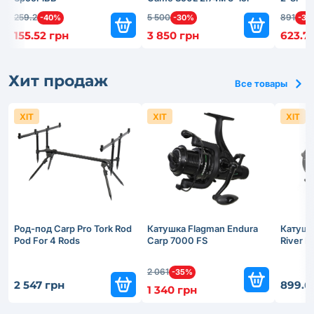
259.2
5 500
891
-40%
-30%
-30
155.52 грн
3 850 грн
623.7
Хит продаж
Все товары
ХІТ
ХІТ
ХІТ
Род-под Carp Pro Tork Rod
Катушка Flagman Endura
Катушк
Pod For 4 Rods
Carp 7000 FS
River 
2 061
-35%
2 547 грн
899.6
1 340 грн