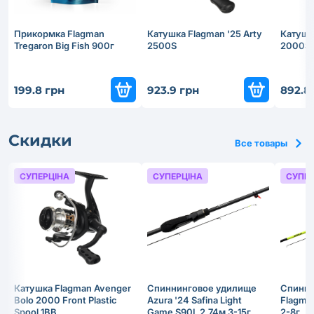
Прикормка Flagman
Катушка Flagman '25 Arty
Катушка
Tregaron Big Fish 900г
2500S
2000S
199.8 грн
923.9 грн
892.8
Скидки
Все товары
СУПЕРЦІНА
СУПЕРЦІНА
СУПЕР
Катушка Flagman Avenger
Спиннинговое удилище
Спинни
Bolo 2000 Front Plastic
Azura '24 Safina Light
Flagma
Spool 1BB
Game S90L 2.74м 3-15г
2-8г