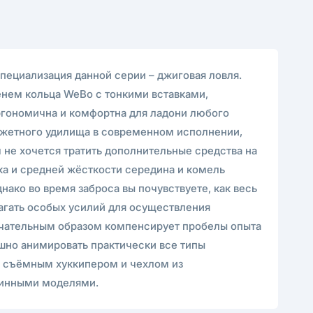
пециализация данной серии – джиговая ловля.
енем кольца WeBo с тонкими вставками,
ргономична и комфортна для ладони любого
джетного удилища в современном исполнении,
 не хочется тратить дополнительные средства на
ка и средней жёсткости середина и комель
нако во время заброса вы почувствуете, как весь
лагать особых усилий для осуществления
мечательным образом компенсирует пробелы опыта
шно анимировать практически все типы
о съёмным хуккипером и чехлом из
линными моделями.