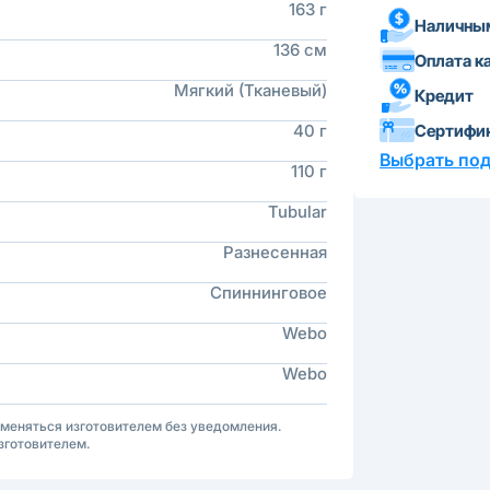
163 г
Наличным
136 см
Оплата к
Мягкий (Тканевый)
Кредит
Сертифи
40 г
Выбрать по
110 г
Tubular
Разнесенная
Спиннинговое
Webo
Webo
зменяться изготовителем без уведомления.
зготовителем.