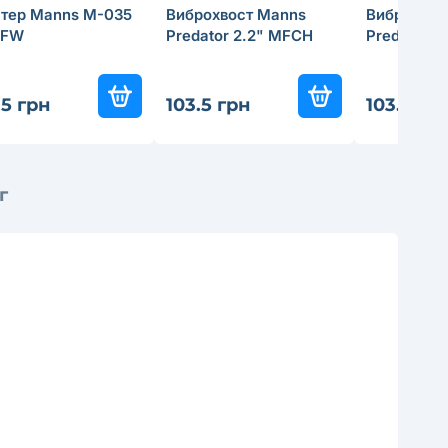
стер Manns M-035
Виброхвост Manns
Виброхвос
 FW
Predator 2.2" MFCH
Predator 2
.5 грн
103.5 грн
103.5 гр
г