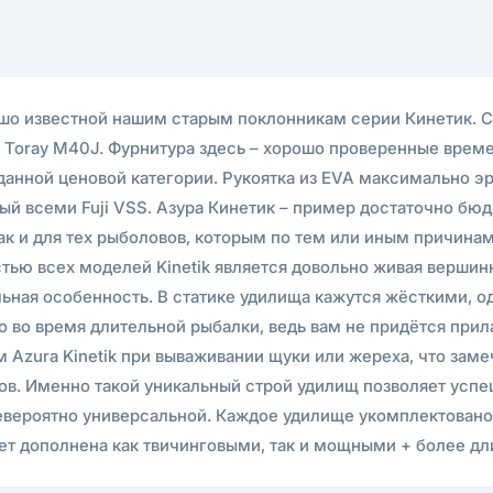
рошо известной нашим старым поклонникам серии Кинетик. С
 Toray M40J. Фурнитура здесь – хорошо проверенные врем
анной ценовой категории. Рукоятка из EVA максимально э
й всеми Fuji VSS. Азура Кинетик – пример достаточно бю
ак и для тех рыболовов, которым по тем или иным причинам
тью всех моделей Kinetik является довольно живая вершин
ьная особенность. В статике удилища кажутся жёсткими, од
но во время длительной рыбалки, ведь вам не придётся при
м Azura Kinetik при вываживании щуки или жереха, что за
ов. Именно такой уникальный строй удилищ позволяет успе
 невероятно универсальной. Каждое удилище укомплектован
ет дополнена как твичинговыми, так и мощными + более д