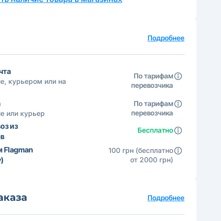
а
Подробнее
чта
По тарифам
е, курьером или на
перевозчика
а
По тарифам
перевозчика
е или курьер
оз из
Бесплатно
ов
м Flagman
100 грн (бесплатно
)
от 2000 грн)
аказа
Подробнее