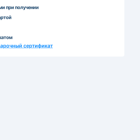
и при получении
артой
катом
дарочный сертификат