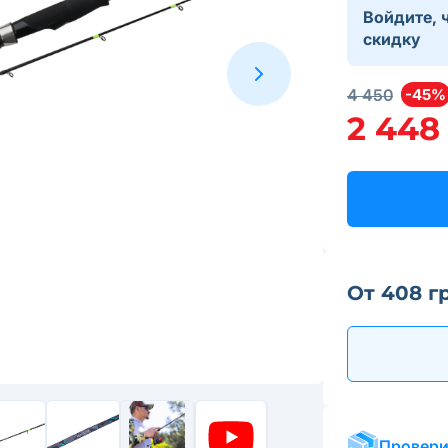
Войдите, 
скидку
4 450
-45%
2 448
От 408 г
Провери