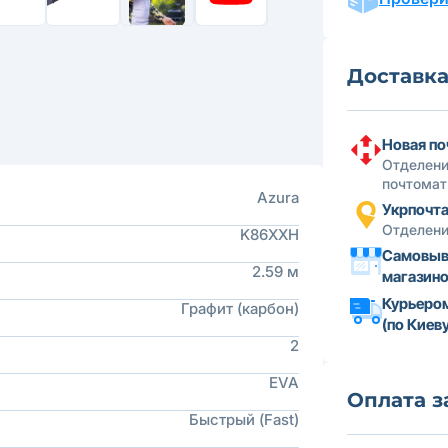
Доставк
Новая по
Отделени
почтомат
Azura
Укрпочт
Отделени
K86XXH
Самовыв
2.59 м
магазин
Курьеро
Графит (карбон)
(по Киеву
2
EVA
Оплата з
Быстрый (Fast)