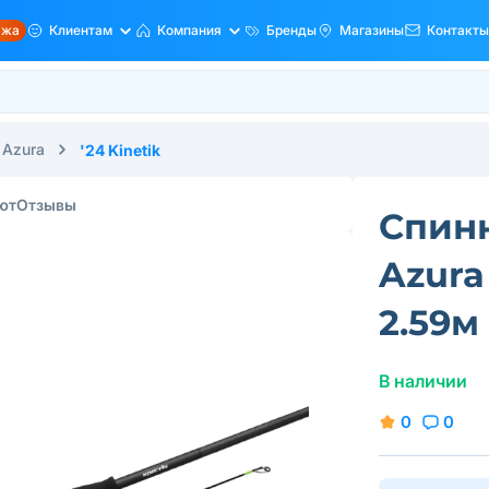
ажа
Клиентам
Компания
Бренды
Магазины
Контакты
Azura
'24 Kinetik
ют
Отзывы
Спин
Azura
2.59м
В наличии
0
0