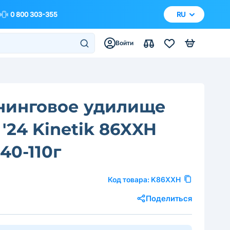
0 800 303-355
RU
Войти
нинговое удилище
 '24 Kinetik 86XXH
 40-110г
Код товара:
K86XXH
Поделиться