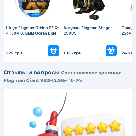
Шнур Flagman Orbion PE X-
Катушка Flagman Stinger
Поводо
4 150м 0.16мм Ocean Blue
2500S
25см
225 грн
1 125 грн
24.3 г
Отзывы и вопросы
Спиннинговое удилище
Flagman Giant 982H 2.98м 18-74г