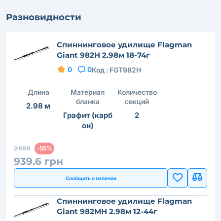
Разновидности
Спиннинговое удилище Flagman
Giant 982H 2.98м 18-74г
0
0
Код :
FGT982H
Длина
Материал
Количество
бланка
секций
2.98 м
Графит (карб
2
он)
2 088
-55%
939.6 грн
Сообщить о наличии
Спиннинговое удилище Flagman
Giant 982MH 2.98м 12-44г