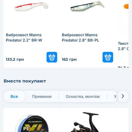
Виброхвост Manns
Виброхвост Manns
Predator 2.2" BR-W
Predator 2.8" BB-PL
Твисте
2.8" OR
133.2 грн
162 грн
74.3 г
Вместе покупают
Все
Приманки
Оснастка, монтаж
Удилища