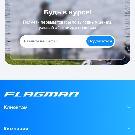
Будь в курсе!
Получай первым товары по выгодным ценам,
узнавай об акциях и новинках
Подписаться
Клиентам
Компания