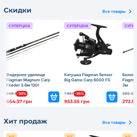
Скидки
Все товары
СУПЕРЦІНА
СУПЕРЦІНА
СУПЕР
Фидерное удилище
Катушка Flagman Sensor
Болонс
Flagman Magnum Carp
Big Game Carp 6000 FS
Flagma
Feeder 3.6м 130г
3м
949.1
1 467
389.3
-30%
-35%
-
664.37 грн
953.55 грн
272.51
Хит продаж
Все товары
ХІТ
ХІТ
ХІТ