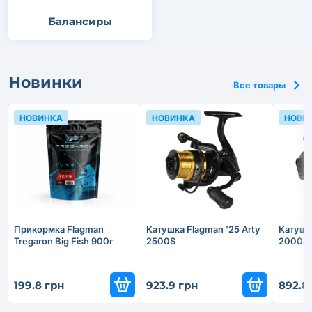
Балансиры
Новинки
Все товары
НОВИНКА
НОВИНКА
НОВИ
Прикормка Flagman
Катушка Flagman '25 Arty
Катушка
Tregaron Big Fish 900г
2500S
2000S
199.8 грн
923.9 грн
892.8