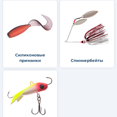
Силиконовые
приманки
Спиннербейты