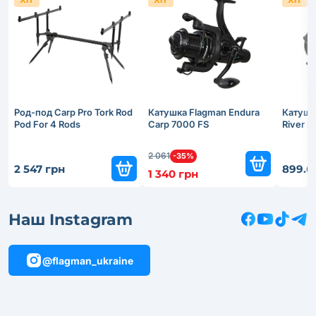
Род-под Carp Pro Tork Rod
Катушка Flagman Endura
Катушк
Pod For 4 Rods
Carp 7000 FS
River 
2 061
-35%
2 547 грн
899.6
1 340 грн
Наш Instagram
@flagman_ukraine