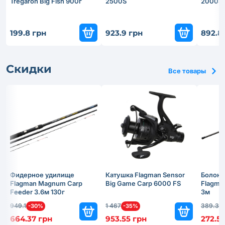
Tregaron Big Fish 900г
2500S
2000S
199.8 грн
923.9 грн
892.8
Скидки
Все товары
Фидерное удилище
Катушка Flagman Sensor
Болонс
Flagman Magnum Carp
Big Game Carp 6000 FS
Flagma
Feeder 3.6м 130г
3м
949.1
1 467
389.3
-30%
-35%
-
664.37 грн
953.55 грн
272.51