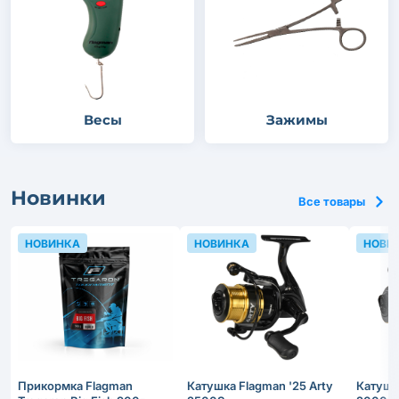
Весы
Зажимы
Новинки
Все товары
НОВИНКА
НОВИНКА
НОВИ
Прикормка Flagman
Катушка Flagman '25 Arty
Катушка