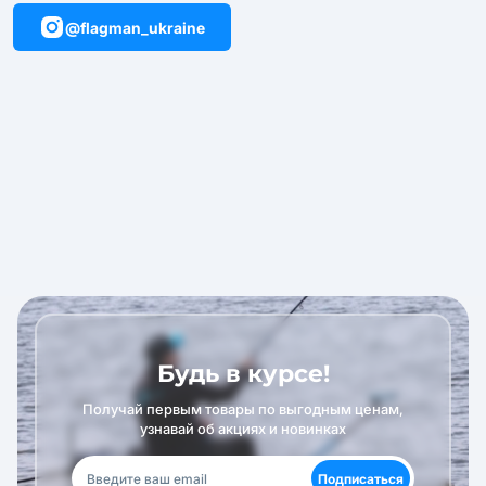
@flagman_ukraine
Будь в курсе!
Получай первым товары по выгодным ценам,
узнавай об акциях и новинках
Подписаться