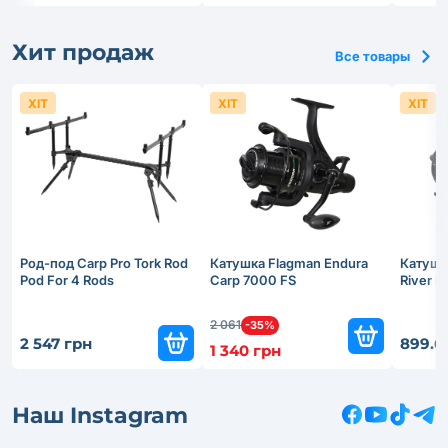
Хит продаж
Все товары
ХІТ
ХІТ
ХІТ
Род-под Carp Pro Tork Rod
Катушка Flagman Endura
Катушк
Pod For 4 Rods
Carp 7000 FS
River 
2 061
-35%
2 547 грн
899.6
1 340 грн
Наш Instagram