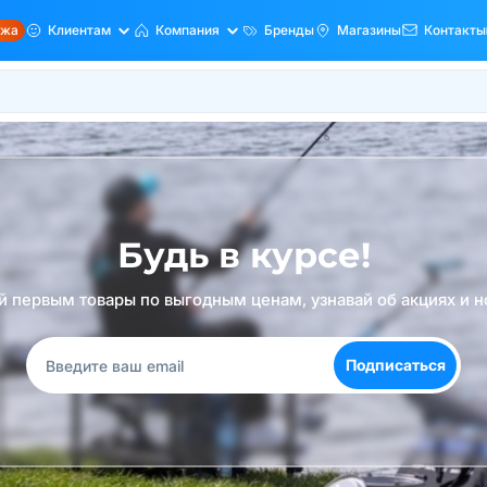
ажа
Клиентам
Компания
Бренды
Магазины
Контакты
Будь в курсе!
й первым товары по выгодным ценам, узнавай об акциях и н
Подписаться