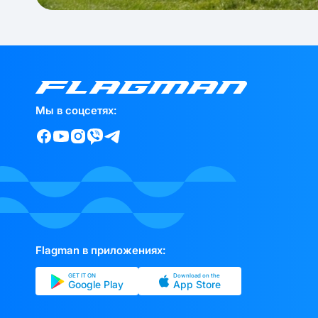
Мы в соцсетях:
Flagman в приложениях:
GET IT ON
Download on the
Google Play
App Store