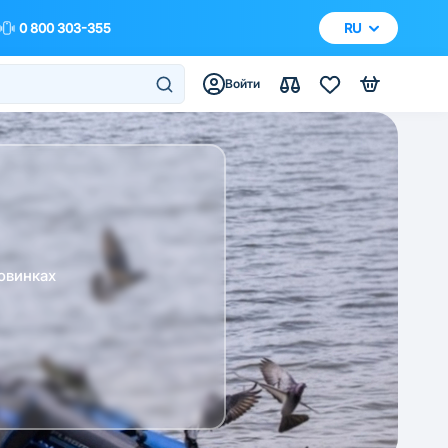
0 800 303-355
RU
Войти
овинках