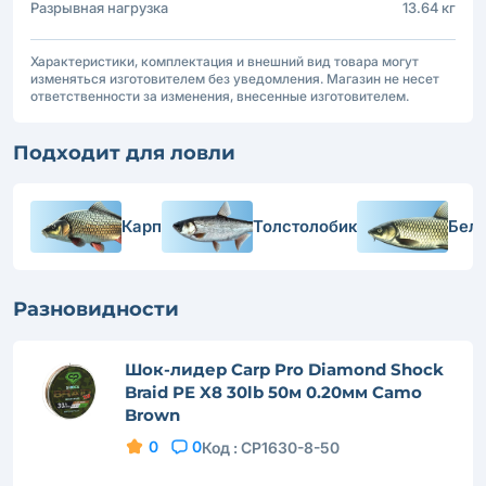
Разрывная нагрузка
13.64 кг
Характеристики, комплектация и внешний вид товара могут
изменяться изготовителем без уведомления. Магазин не несет
ответственности за изменения, внесенные изготовителем.
Подходит для ловли
Карп
Толстолобик
Бел
Разновидности
Шок-лидер Carp Pro Diamond Shock
Braid PE X8 30lb 50м 0.20мм Camo
Brown
0
0
Код :
CP1630-8-50