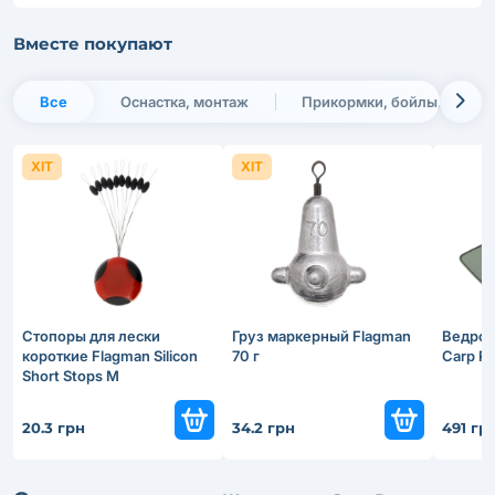
Вместе покупают
Все
Оснастка, монтаж
Прикормки, бойлы, насадк
ХІТ
ХІТ
Стопоры для лески
Груз маркерный Flagman
Вeдро 
короткие Flagman Silicon
70 г
Carp Pr
Short Stops M
20.3 грн
34.2 грн
491 гр