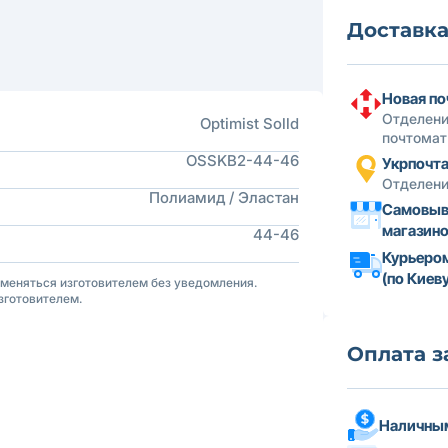
Доставк
Новая по
Отделени
Optimist Solld
почтомат
OSSKB2-44-46
Укрпочт
Отделени
Полиамид / Эластан
Самовыв
магазин
44-46
Курьеро
(по Киеву
зменяться изготовителем без уведомления.
зготовителем.
Оплата з
Наличным