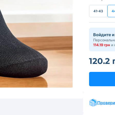
41-43
4
Войдите и
Персональна
114.19 грн
и 
120.2 
Провери