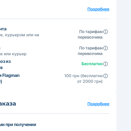
а
Подробнее
чта
По тарифам
е, курьером или на
перевозчика
а
По тарифам
перевозчика
е или курьер
оз из
Бесплатно
ов
м Flagman
100 грн (бесплатно
)
от 2000 грн)
аказа
Подробнее
и при получении