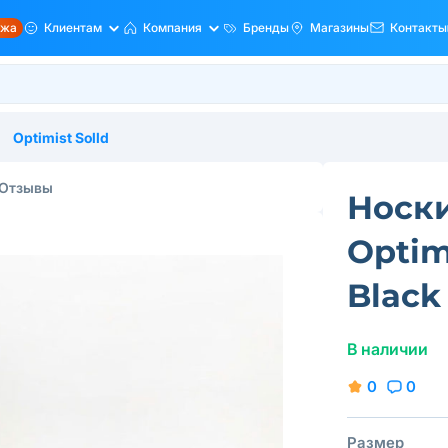
ажа
Клиентам
Компания
Бренды
Магазины
Контакты
Optimist Solld
Отзывы
Носк
Optim
Black
В наличии
0
0
Размер