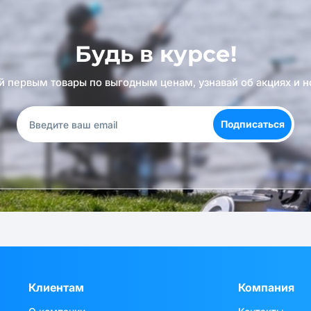
Будь в курсе!
й первым товары по выгодным ценам, узнавай об акциях и н
Подписаться
Клиентам
Компания