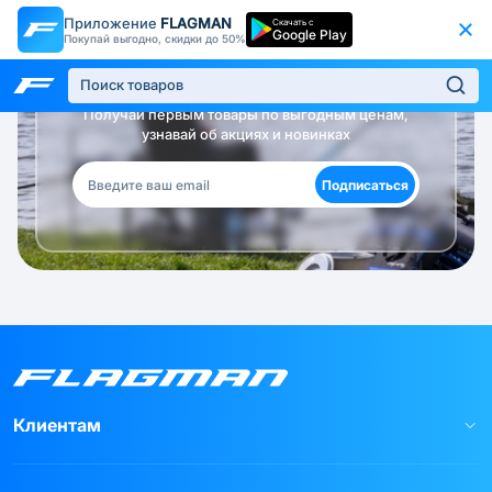
Приложение
FLAGMAN
Скачать с
Google Play
Покупай выгодно, скидки до 50%
Будь в курсе!
Получай первым товары по выгодным ценам,
узнавай об акциях и новинках
Подписаться
Клиентам