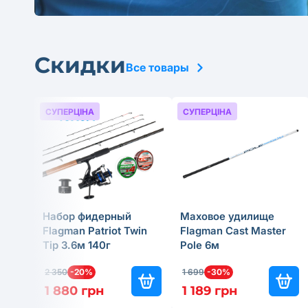
Скидки
Все товары
СУПЕРЦІНА
СУПЕРЦІНА
Набор фидерный
Маховое удилище
Flagman Patriot Twin
Flagman Cast Master
Tip 3.6м 140г
Pole 6м
2 350
-20%
1 699
-30%
1 880 грн
1 189 грн