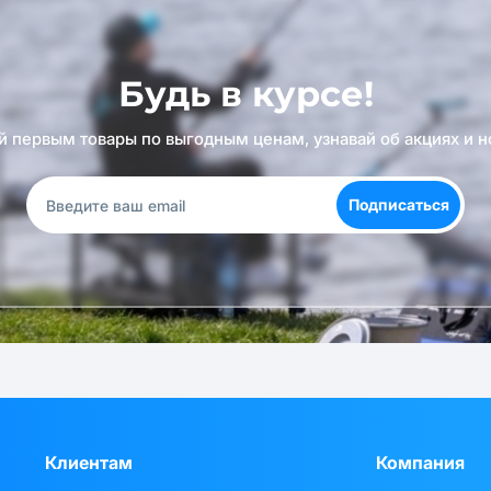
Будь в курсе!
й первым товары по выгодным ценам, узнавай об акциях и н
Подписаться
Клиентам
Компания