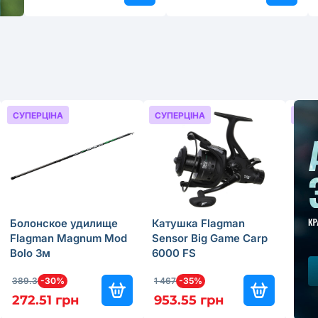
СУПЕРЦІНА
СУПЕРЦІНА
СУП
Болонское удилище
Катушка Flagman
Фид
Flagman Magnum Mod
Sensor Big Game Carp
Fla
Bolo 3м
6000 FS
Feed
389.3
-30%
1 467
-35%
949.
272.51 грн
953.55 грн
664