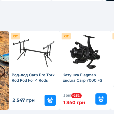
ХІТ
ХІТ
Род-под Carp Pro Tork
Катушка Flagman
Rod Pod For 4 Rods
Endura Carp 7000 FS
2 061
-35%
2 547 грн
1 340 грн