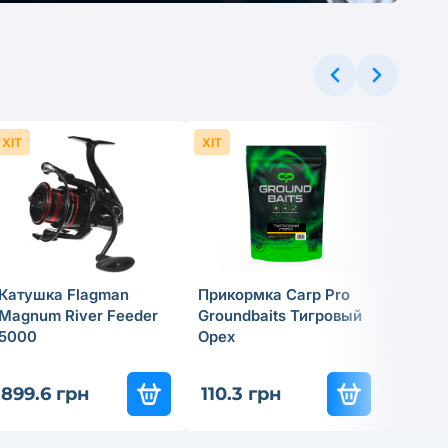
ХІТ
ХІТ
ХІТ
Катушка Flagman
Прикормка Carp Pro
Спинн
Magnum River Feeder
Groundbaits Тигровый
удили
5000
Орех
Tactic
837
-3
899.6 грн
110.3 грн
585.