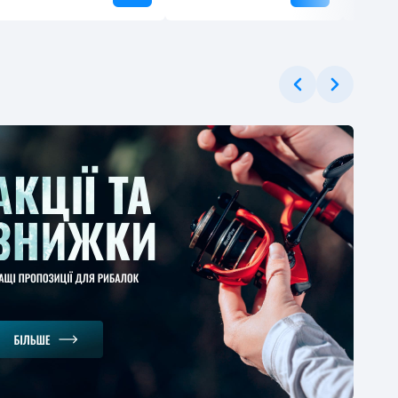
ЕРЦІНА
ерное удилище
gman Magnum Carp
er 3.6м 130г
1
-30%
.37 грн