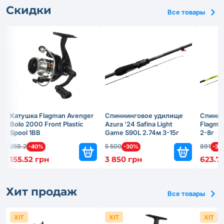
Скидки
Все товары
Катушка Flagman Avenger
Спиннинговое удилище
Спинни
Bolo 2000 Front Plastic
Azura '24 Safina Light
Flagma
Spool 1BB
Game S90L 2.74м 3-15г
2-8г
259.2
5 500
891
-40%
-30%
-30
155.52 грн
3 850 грн
623.7
Хит продаж
Все товары
ХІТ
ХІТ
ХІТ