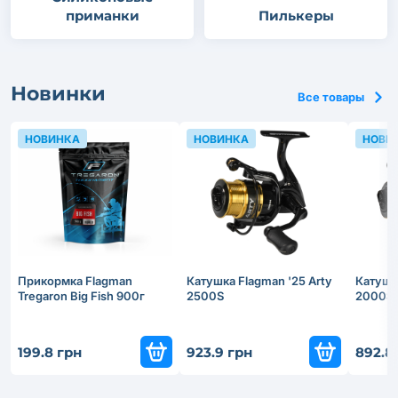
приманки
Пилькеры
Новинки
Все товары
НОВИНКА
НОВИНКА
НОВИ
Прикормка Flagman
Катушка Flagman '25 Arty
Катушка
Tregaron Big Fish 900г
2500S
2000S
199.8 грн
923.9 грн
892.8