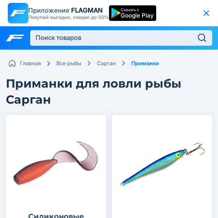
Приложение
FLAGMAN
Скачать с
Google Play
Покупай выгодно, скидки до 50%
Приманки
Главная
Все рыбы
Сарган
Приманки для ловли рыбы
Сарган
Силиконовые