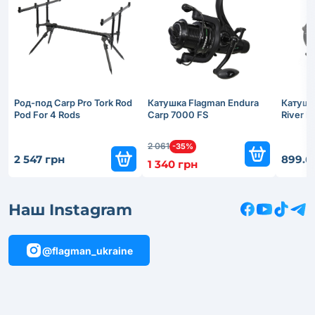
Род-под Carp Pro Tork Rod
Катушка Flagman Endura
Катушк
Pod For 4 Rods
Carp 7000 FS
River 
2 061
-35%
2 547 грн
899.6
1 340 грн
Наш Instagram
@flagman_ukraine