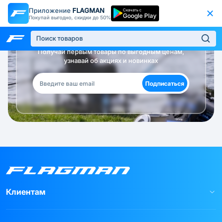
Приложение
FLAGMAN
Скачать с
Google Play
Покупай выгодно, скидки до 50%
Будь в курсе!
Получай первым товары по выгодным ценам,
узнавай об акциях и новинках
Подписаться
Клиентам