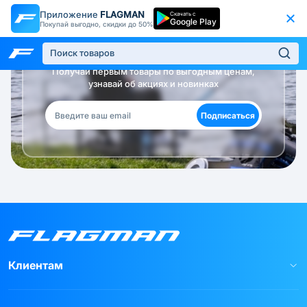
Приложение
FLAGMAN
Скачать с
Google Play
Покупай выгодно, скидки до 50%
Будь в курсе!
Получай первым товары по выгодным ценам,
узнавай об акциях и новинках
Подписаться
Клиентам