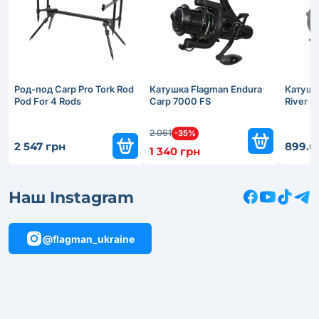
Род-под Carp Pro Tork Rod
Катушка Flagman Endura
Катушк
Pod For 4 Rods
Carp 7000 FS
River 
2 061
-35%
2 547 грн
899.6
1 340 грн
Наш Instagram
@flagman_ukraine