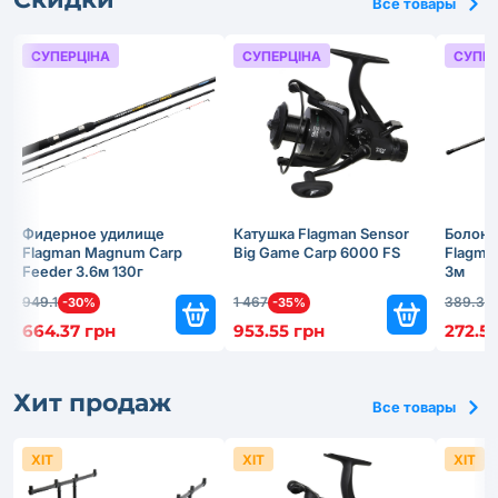
Все товары
СУПЕРЦІНА
СУПЕРЦІНА
СУПЕР
Фидерное удилище
Катушка Flagman Sensor
Болонс
Flagman Magnum Carp
Big Game Carp 6000 FS
Flagma
Feeder 3.6м 130г
3м
949.1
1 467
389.3
-30%
-35%
-
664.37 грн
953.55 грн
272.51
Хит продаж
Все товары
ХІТ
ХІТ
ХІТ