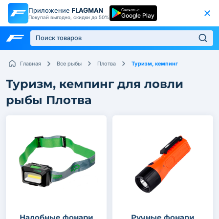
Приложение
FLAGMAN
Скачать с
Google Play
Покупай выгодно, скидки до 50%
Туризм, кемпинг
Главная
Все рыбы
Плотва
Туризм, кемпинг для ловли
рыбы Плотва
Налобные фонари
Ручные фонари