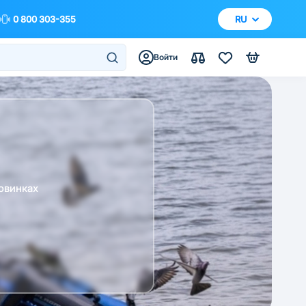
0 800 303-355
RU
Войти
овинках