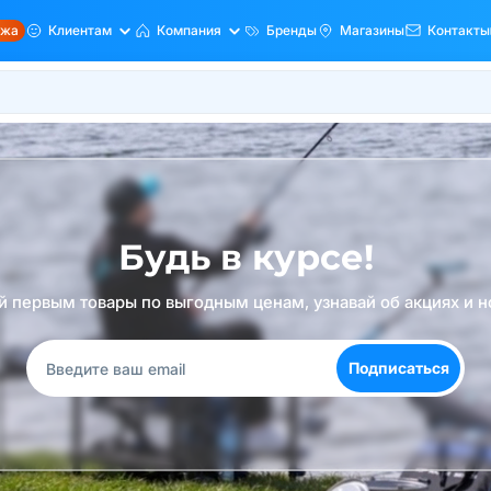
ажа
Клиентам
Компания
Бренды
Магазины
Контакты
Будь в курсе!
й первым товары по выгодным ценам, узнавай об акциях и н
Подписаться