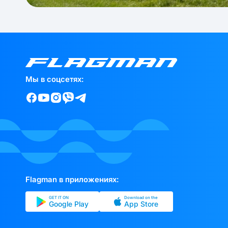
Мы в соцсетях:
Flagman в приложениях:
GET IT ON
Download on the
Google Play
App Store