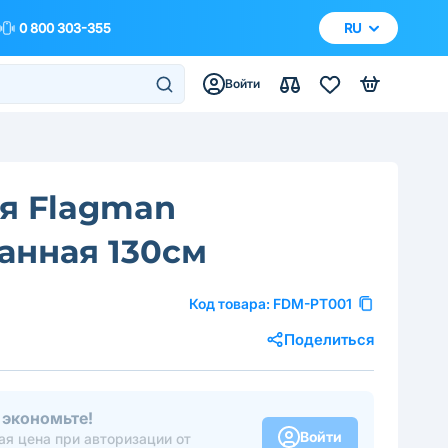
0 800 303-355
RU
Войти
я Flagman
анная 130см
Код товара:
FDM-PT001
Поделиться
 экономьте!
Войти
я цена при авторизации от