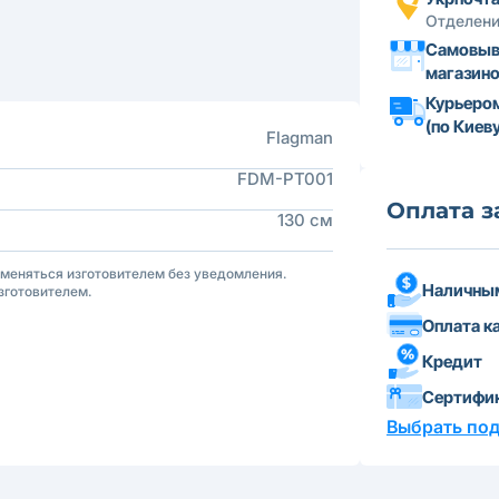
Отделени
Самовыв
магазин
Курьеро
(по Киеву
Flagman
FDM-PT001
Оплата з
130 см
зменяться изготовителем без уведомления.
Наличным
зготовителем.
Оплата к
Кредит
Сертифи
Выбрать по