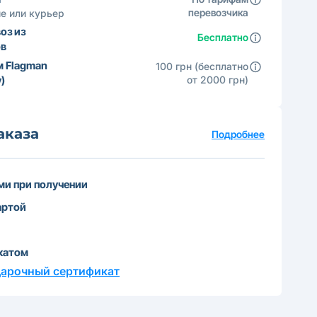
перевозчика
е или курьер
оз из
Бесплатно
ов
м Flagman
100 грн (бесплатно
)
от 2000 грн)
аказа
Подробнее
и при получении
артой
катом
дарочный сертификат