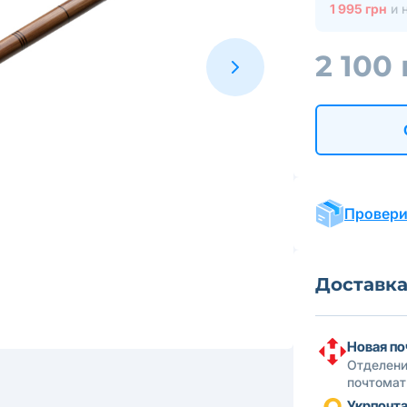
1 995 грн
и 
2 100
Провери
Доставк
Новая по
Отделени
почтомат
Укрпочт