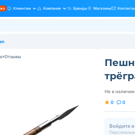
ажа
Клиентам
Компания
Бренды
Магазины
Контакты
an
ют
Отзывы
Пешн
трёгр
Не в наличии
0
0
Войдите и
Персональна