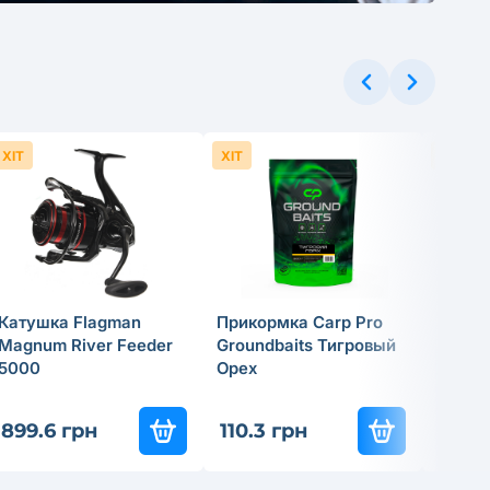
ХІТ
ХІТ
ХІТ
Катушка Flagman
Прикормка Carp Pro
Спинн
Magnum River Feeder
Groundbaits Тигровый
удили
5000
Орех
Tactic
837
-3
899.6 грн
110.3 грн
585.