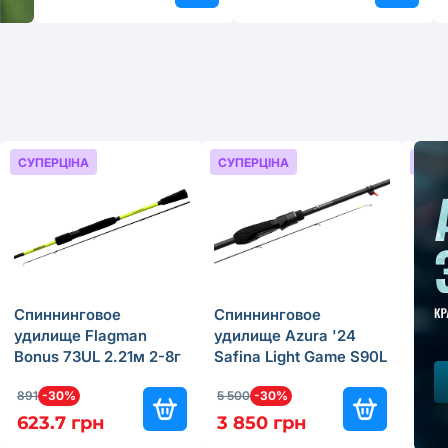
СУПЕРЦІНА
СУПЕРЦІНА
СУП
Спиннинговое
Спиннинговое
Кат
удилище Flagman
удилище Azura '24
Aven
Bonus 73UL 2.21м 2-8г
Safina Light Game S90L
Fron
2.74м 3-15г
891
-30%
5 500
-30%
259.
623.7 грн
3 850 грн
155