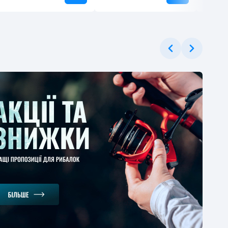
ЕРЦІНА
ушка Flagman
ger Bolo 2000
t Plastic Spool 1BB
2
-40%
.52 грн