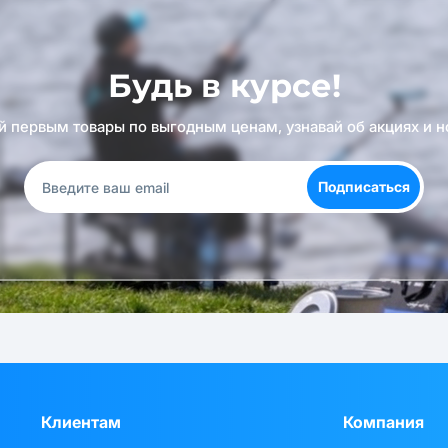
Будь в курсе!
й первым товары по выгодным ценам, узнавай об акциях и н
Подписаться
Клиентам
Компания