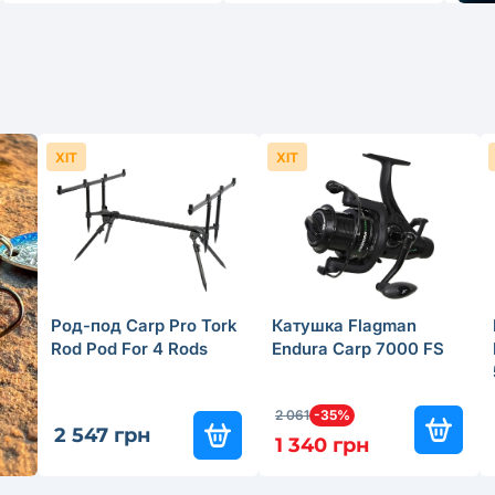
ХІТ
ХІТ
Род-под Carp Pro Tork
Катушка Flagman
Rod Pod For 4 Rods
Endura Carp 7000 FS
2 061
-35%
2 547 грн
1 340 грн