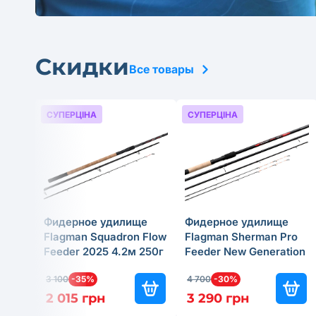
Скидки
Все товары
СУПЕРЦІНА
СУПЕРЦІНА
Фидерное удилище
Фидерное удилище
Flagman Squadron Flow
Flagman Sherman Pro
Feeder 2025 4.2м 250г
Feeder New Generation
2025 4м 180г
3 100
-35%
4 700
-30%
2 015 грн
3 290 грн