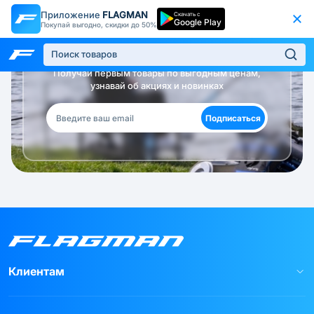
Приложение
FLAGMAN
Скачать с
Google Play
Покупай выгодно, скидки до 50%
Будь в курсе!
Получай первым товары по выгодным ценам,
узнавай об акциях и новинках
Подписаться
Клиентам