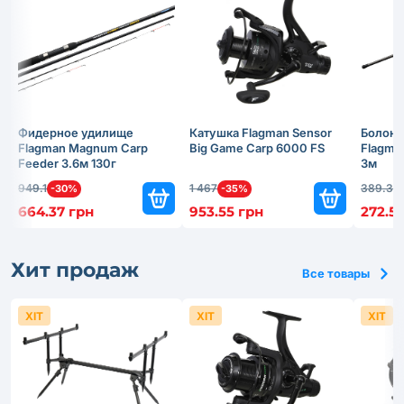
Фидерное удилище
Катушка Flagman Sensor
Болонс
Flagman Magnum Carp
Big Game Carp 6000 FS
Flagma
Feeder 3.6м 130г
3м
949.1
1 467
389.3
-30%
-35%
-
664.37 грн
953.55 грн
272.51
Хит продаж
Все товары
ХІТ
ХІТ
ХІТ