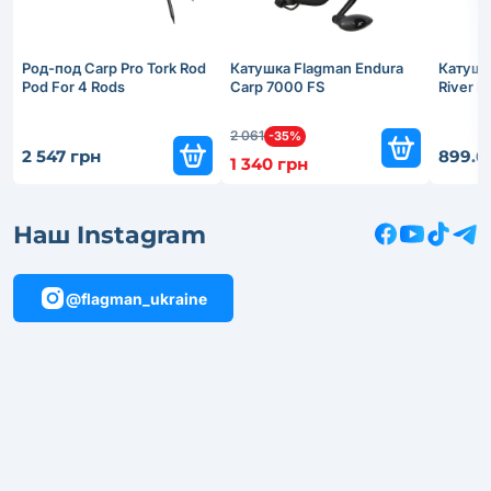
Род-под Carp Pro Tork Rod
Катушка Flagman Endura
Катушк
Pod For 4 Rods
Carp 7000 FS
River 
2 061
-35%
2 547 грн
899.6
1 340 грн
Наш Instagram
@flagman_ukraine