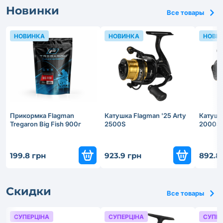
Новинки
Все товары
НОВИНКА
НОВИНКА
НОВИ
Прикормка Flagman
Катушка Flagman '25 Arty
Катушка
Tregaron Big Fish 900г
2500S
2000S
199.8 грн
923.9 грн
892.8
Скидки
Все товары
СУПЕРЦІНА
СУПЕРЦІНА
СУПЕР