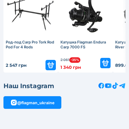
Род-под Carp Pro Tork Rod
Катушка Flagman Endura
Катушк
Pod For 4 Rods
Carp 7000 FS
River 
2 061
-35%
2 547 грн
899.6
1 340 грн
Наш Instagram
@flagman_ukraine