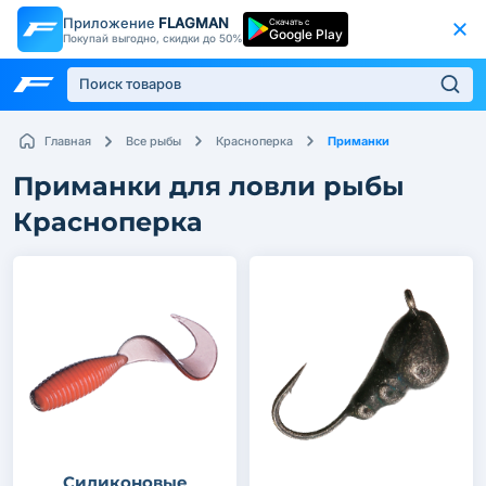
Приложение
FLAGMAN
Скачать с
Google Play
Покупай выгодно, скидки до 50%
Приманки
Главная
Все рыбы
Красноперка
Приманки для ловли рыбы
Красноперка
Силиконовые