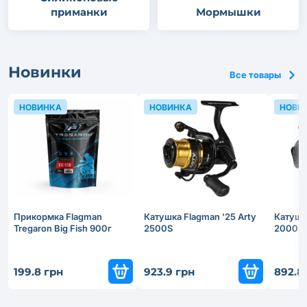
приманки
Мормышки
Новинки
Все товары
НОВИНКА
НОВИНКА
НОВИ
Прикормка Flagman
Катушка Flagman '25 Arty
Катушка
Tregaron Big Fish 900г
2500S
2000S
199.8 грн
923.9 грн
892.8