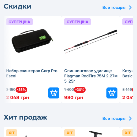
Скидки
Все товары
СУПЕРЦІНА
СУПЕРЦІНА
СУПЕР
Набор свингеров Carp Pro
Спиннинговое удилище
Катушк
Escol
Flagman RedFire 75M 2.27м
Basic 
5-25г
3 150
1 400
3 149
-35%
-30%
-
2 048 грн
980 грн
2 047
Хит продаж
Все товары
ХІТ
ХІТ
ХІТ