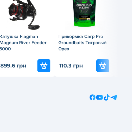
Катушка Flagman
Прикормка Carp Pro
Спинн
Magnum River Feeder
Groundbaits Тигровый
удили
5000
Орех
Tactic
837
-3
899.6 грн
110.3 грн
585.