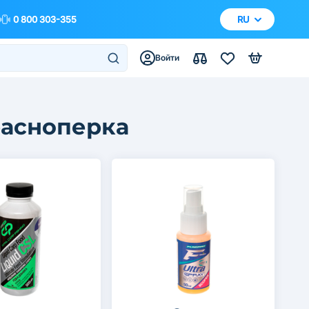
0 800 303-355
RU
Войти
расноперка