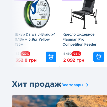
Шнур Daiwa J-Braid x4
Кресло фидерное
0.13мм 5.9кг Yellow
Flagman Pro
135м
Competition Feeder
Chair Legs Ø25мм
441
-20%
4 450
-35%
352.8 грн
2 892 грн
Хит продаж
Все товары