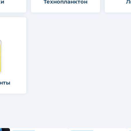
ки
Технопланктон
Л
анты