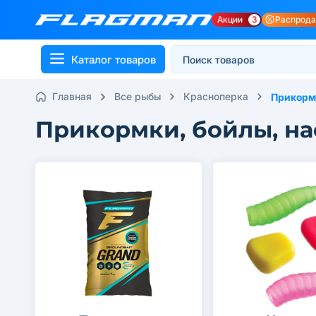
Акции
3
Распрод
Каталог товаров
Главная
Все рыбы
Красноперка
Прикормк
Прикормки, бойлы, на