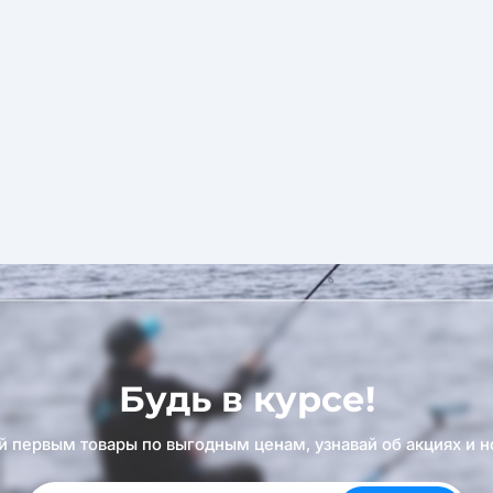
Будь в курсе!
й первым товары по выгодным ценам, узнавай об акциях и н