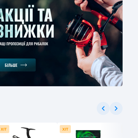
онское удилище
gman Magnum Mod
 4м
1
-30%
.37 грн
ХІТ
ХІТ
ХІТ