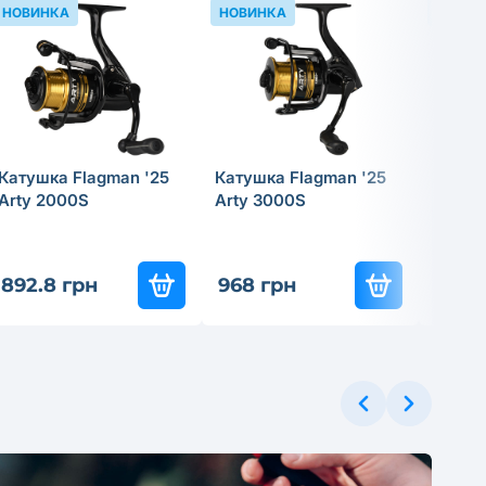
НОВИНКА
НОВИНКА
НОВИН
Катушка Flagman '25
Катушка Flagman '25
Прико
Arty 2000S
Arty 3000S
Tregar
Skimm
892.8 грн
968 грн
199.8
ЕРЦІНА