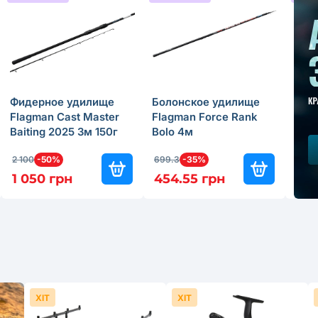
Фидерное удилище
Болонское удилище
Бол
Flagman Cast Master
Flagman Force Rank
Fla
Baiting 2025 3м 150г
Bolo 4м
Bolo
2 100
-50%
699.3
-35%
499.
1 050 грн
454.55 грн
349
ХІТ
ХІТ